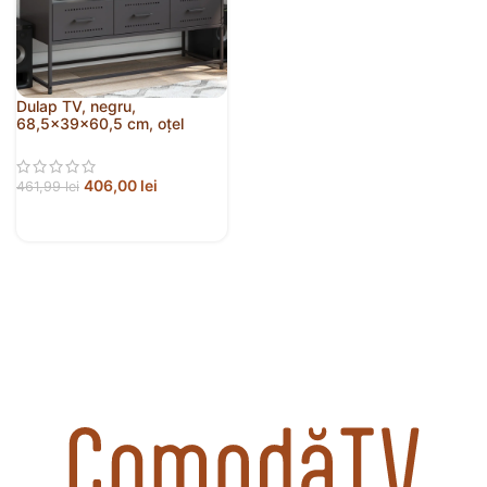
Dulap TV, negru,
68,5x39x60,5 cm, oțel
406,00
lei
461,99
lei