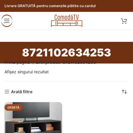
Livrare GRATUITĂ pentru comenzile plătite cu cardul
8721102634253
Prima pagină
EAN produs
8721102634253
Afișez singurul rezultat
Arată filtre
OFERTĂ