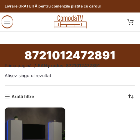
Livrare GRATUITĂ pentru comenzile plătite cu cardul
8721012472891
Prima pagină
EAN produs
8721012472891
Afișez singurul rezultat
Arată filtre