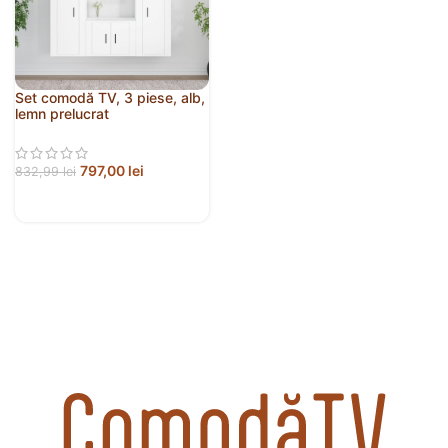
Set comodă TV, 3 piese, alb,
lemn prelucrat
797,00
lei
832,99
lei