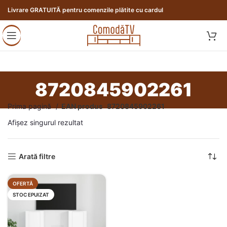
Livrare GRATUITĂ pentru comenzile plătite cu cardul
8720845902261
Prima pagină
EAN produs
8720845902261
Afișez singurul rezultat
Arată filtre
OFERTĂ
STOC EPUIZAT