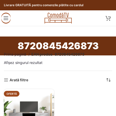
Livrare GRATUITĂ pentru comenzile plătite cu cardul
8720845426873
Prima pagină
EAN produs
8720845426873
Afișez singurul rezultat
Arată filtre
OFERTĂ