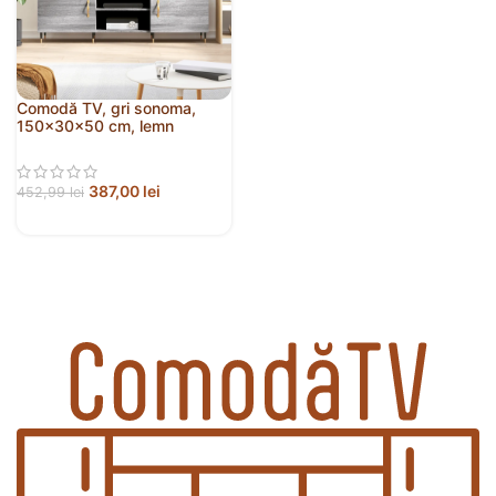
Comodă TV, gri sonoma,
150x30x50 cm, lemn
compozit
387,00
lei
452,99
lei