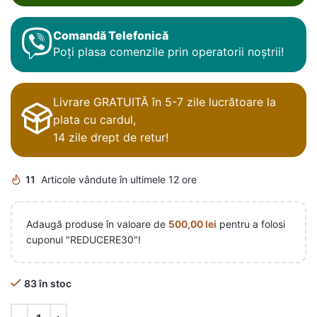
Comandă Telefonică
Poți plasa comenzile prin operatorii noștrii!
Livrare GRATUITĂ în 5-7 zile lucrătoare la
plata cu cardul,
14 zile drept de retur!
11
Articole vândute în ultimele 12 ore
Adaugă produse în valoare de
500,00
lei
pentru a folosi
cuponul "REDUCERE30"!
83 în stoc