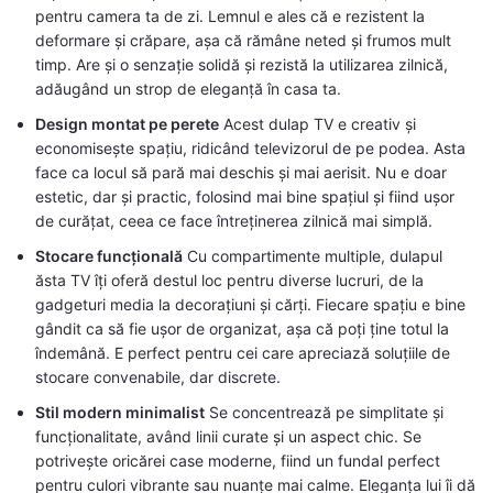
pentru camera ta de zi. Lemnul e ales că e rezistent la
deformare și crăpare, așa că rămâne neted și frumos mult
timp. Are și o senzație solidă și rezistă la utilizarea zilnică,
adăugând un strop de eleganță în casa ta.
Design montat pe perete
Acest dulap TV e creativ și
economisește spațiu, ridicând televizorul de pe podea. Asta
face ca locul să pară mai deschis și mai aerisit. Nu e doar
estetic, dar și practic, folosind mai bine spațiul și fiind ușor
de curățat, ceea ce face întreținerea zilnică mai simplă.
Stocare funcțională
Cu compartimente multiple, dulapul
ăsta TV îți oferă destul loc pentru diverse lucruri, de la
gadgeturi media la decorațiuni și cărți. Fiecare spațiu e bine
gândit ca să fie ușor de organizat, așa că poți ține totul la
îndemână. E perfect pentru cei care apreciază soluțiile de
stocare convenabile, dar discrete.
Stil modern minimalist
Se concentrează pe simplitate și
funcționalitate, având linii curate și un aspect chic. Se
potrivește oricărei case moderne, fiind un fundal perfect
pentru culori vibrante sau nuanțe mai calme. Eleganța lui îi dă