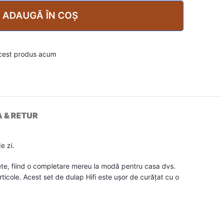
ADAUGĂ ÎN COȘ
cest produs acum
A & RETUR
e zi.
rete, fiind o completare mereu la modă pentru casa dvs.
rticole. Acest set de dulap Hifi este ușor de curățat cu o