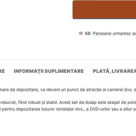
50
Persoane urmaresc a
RE
INFORMAȚII SUPLIMENTARE
PLATĂ, LIVRARE
mare de depozitare, va deveni un punct de atracție al camerei dvs. d
elucrat, fiind robust și stabil. Acest set de dulap este atașat de pe
 pentru depozitarea tuturor revistelor dvs., a DVD-urilor sau a altor a