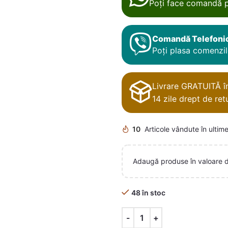
Poți face comandă p
Comandă Telefoni
Poți plasa comenzile
Livrare GRATUITĂ în 
14 zile drept de retu
10
Articole vândute în ultime
Adaugă produse în valoare 
48 în stoc