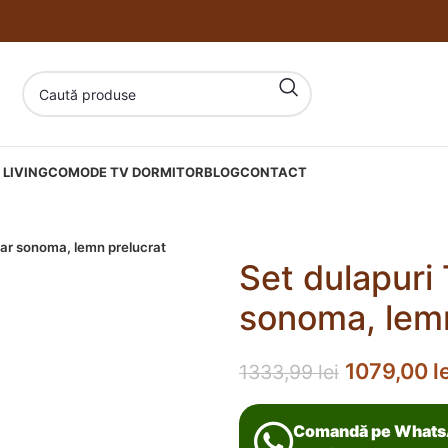
LIVING
COMODE TV DORMITOR
BLOG
CONTACT
ejar sonoma, lemn prelucrat
Set dulapuri 
sonoma, lemn
1079,00
l
1333,99
lei
Comandă pe What