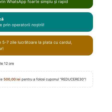
rin WhatsApp foarte simplu și rapid
că
 prin operatorii noștrii!
5-7 zile lucrătoare la plata cu cardul,
r!
le 12 ore
de
500,00
lei
pentru a folosi cuponul "REDUCERE30"!