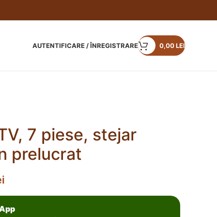
AUTENTIFICARE / ÎNREGISTRARE
0,00
LEI
TV, 7 piese, stejar
 prelucrat
ei
sApp