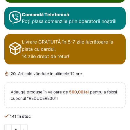
Comandă Telefonică
Poți plasa comenzile prin operatorii noștrii!
Livrare GRATUITĂ în 5-7 zile lucrătoare la
plata cu cardul,
14 zile drept de retur!
20
Articole vândute în ultimele 12 ore
Adaugă produse în valoare de
500,00
lei
pentru a folosi
cuponul "REDUCERE30"!
141 în stoc