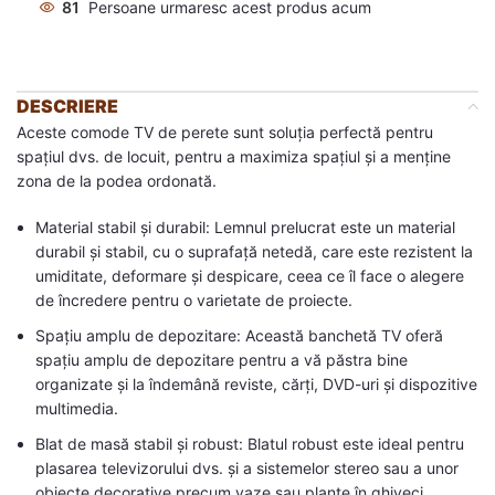
81
Persoane urmaresc acest produs acum
DESCRIERE
Aceste comode TV de perete sunt soluția perfectă pentru
spațiul dvs. de locuit, pentru a maximiza spațiul și a menține
zona de la podea ordonată.
Material stabil și durabil: Lemnul prelucrat este un material
durabil și stabil, cu o suprafață netedă, care este rezistent la
umiditate, deformare și despicare, ceea ce îl face o alegere
de încredere pentru o varietate de proiecte.
Spațiu amplu de depozitare: Această banchetă TV oferă
spațiu amplu de depozitare pentru a vă păstra bine
organizate și la îndemână reviste, cărți, DVD-uri și dispozitive
multimedia.
Blat de masă stabil și robust: Blatul robust este ideal pentru
plasarea televizorului dvs. și a sistemelor stereo sau a unor
obiecte decorative precum vaze sau plante în ghiveci.