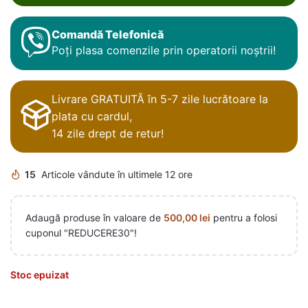
Comandă Telefonică
Poți plasa comenzile prin operatorii noștrii!
Livrare GRATUITĂ în 5-7 zile lucrătoare la
plata cu cardul,
14 zile drept de retur!
15
Articole vândute în ultimele 12 ore
Adaugă produse în valoare de
500,00
lei
pentru a folosi
cuponul "REDUCERE30"!
Stoc epuizat