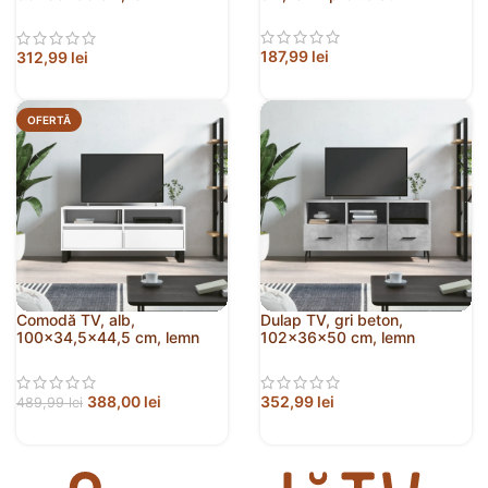
prelucrat
187,99
lei
312,99
lei
OFERTĂ
Comodă TV, alb,
Dulap TV, gri beton,
100×34,5×44,5 cm, lemn
102x36x50 cm, lemn
prelucrat
prelucrat
388,00
lei
352,99
lei
489,99
lei