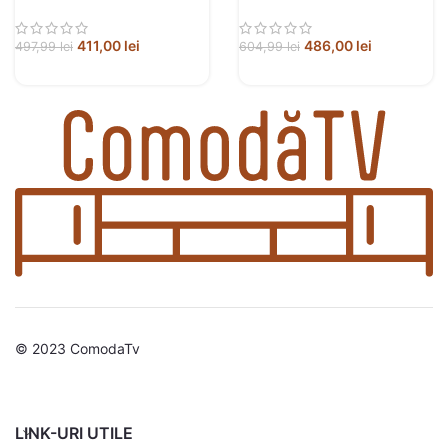
compozit
prelucrat
411,00
lei
486,00
lei
497,99
lei
604,99
lei
© 2023 ComodaTv
LINK-URI UTILE