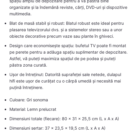
spațiu amplu de depozitare pentru a vă păstra bine
organizate și la îndemână reviste, cărți, DVD-uri și dispozitive
multimedia.
Blat de masă stabil și robust: Blatul robust este ideal pentru
plasarea televizorului dvs. și a sistemelor stereo sau a unor
obiecte decorative precum vaze sau plante în ghiveci.
Design care economisește spațiu: bufetul TV poate fi montat
pe perete pentru a adăuga spațiu suplimentar de depozitare.
Astfel, vă puteți maximiza spațiul de pe podea și puteți
păstra zona curată.
Ușor de întreținut: Datorită suprafeței sale netede, dulapul
hifi este ușor de curățat cu o cârpă umedă și necesită mai
puțină întreținere.
Culoare: Gri sonoma
Material: Lemn prelucrat
Dimensiuni totale (fiecare): 80 x 31 x 25,5 cm (L x A x A)
Dimensiuni sertar: 37 x 23,5 x 19,5 cm (L x A x A)