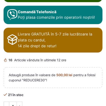
Comandă Telefonică
Poți plasa comenzile prin operatorii noștrii!
Livrare GRATUITĂ în 5-7 zile lucrătoare la
plata cu cardul,
14 zile drept de retur!
16
Articole vândute în ultimele 12 ore
Adaugă produse în valoare de
500,00
lei
pentru a folosi
cuponul "REDUCERE30"!
21 în stoc