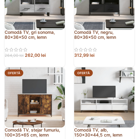
Comodă TV, gri sonoma,
Comodă TV, negru,
80x36x50 cm, lemn
80x36x50 cm, lemn
prelucrat
prelucrat
262,00
lei
312,99
lei
264,00
lei
OFERTĂ
OFERTĂ
Comodă TV, stejar fumuriu,
Comodă TV, alb,
100x35x65 cm, lemn
150x30x44,5 cm, lemn