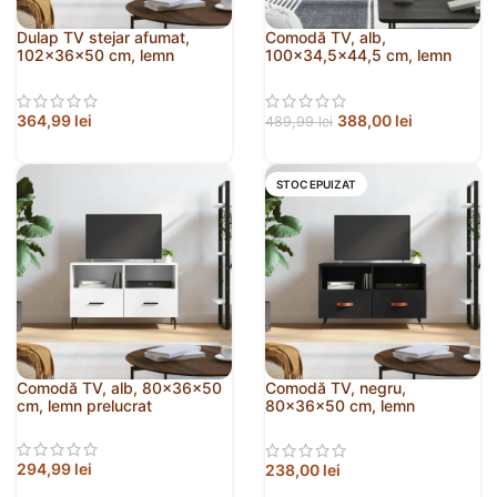
Dulap TV stejar afumat,
Comodă TV, alb,
102x36x50 cm, lemn
100×34,5×44,5 cm, lemn
prelucrat
prelucrat
364,99
lei
388,00
lei
489,99
lei
STOC EPUIZAT
Comodă TV, alb, 80x36x50
Comodă TV, negru,
cm, lemn prelucrat
80x36x50 cm, lemn
prelucrat
294,99
lei
238,00
lei