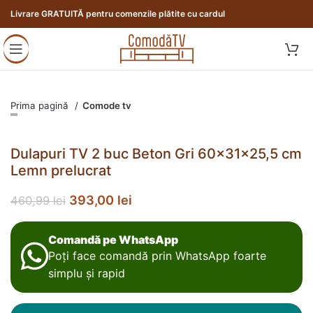
Livrare GRATUITĂ pentru comenzile plătite cu cardul
Prima pagină
Comode tv
Dulapuri TV 2 buc Beton Gri 60x31x25,5 cm
Lemn prelucrat
393,00
lei
460,99
lei
Comandă pe WhatsApp
Poți face comandă prin WhatsApp foarte
simplu și rapid