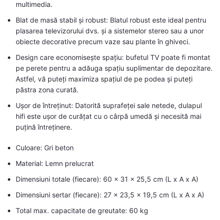
multimedia.
Blat de masă stabil și robust: Blatul robust este ideal pentru
plasarea televizorului dvs. și a sistemelor stereo sau a unor
obiecte decorative precum vaze sau plante în ghiveci.
Design care economisește spațiu: bufetul TV poate fi montat
pe perete pentru a adăuga spațiu suplimentar de depozitare.
Astfel, vă puteți maximiza spațiul de pe podea și puteți
păstra zona curată.
Ușor de întreținut: Datorită suprafeței sale netede, dulapul
hifi este ușor de curățat cu o cârpă umedă și necesită mai
puțină întreținere.
Culoare: Gri beton
Material: Lemn prelucrat
Dimensiuni totale (fiecare): 60 x 31 x 25,5 cm (L x A x A)
Dimensiuni sertar (fiecare): 27 x 23,5 x 19,5 cm (L x A x A)
Total max. capacitate de greutate: 60 kg