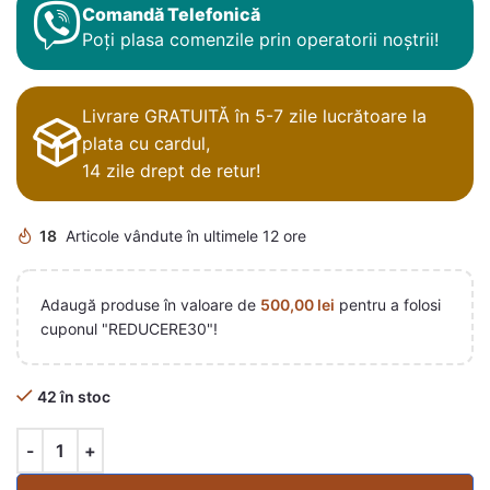
Comandă Telefonică
Poți plasa comenzile prin operatorii noștrii!
Livrare GRATUITĂ în 5-7 zile lucrătoare la
plata cu cardul,
14 zile drept de retur!
18
Articole vândute în ultimele 12 ore
Adaugă produse în valoare de
500,00
lei
pentru a folosi
cuponul "REDUCERE30"!
42 în stoc