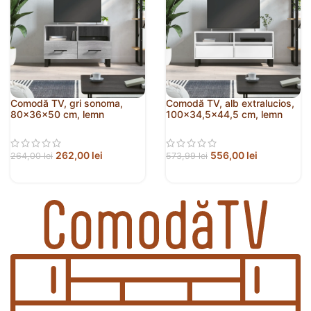
Comodă TV, gri sonoma,
Comodă TV, alb extralucios,
80x36x50 cm, lemn
100×34,5×44,5 cm, lemn
prelucrat
prelucrat
262,00
lei
556,00
lei
264,00
lei
573,99
lei