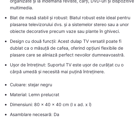
organizate și la îndemână reviste, cărți, DVD-uri și dispozitive
multimedia.
Blat de masă stabil și robust: Blatul robust este ideal pentru
plasarea televizorului dvs. și a sistemelor stereo sau a unor
obiecte decorative precum vaze sau plante în ghiveci.
Design cu două funcții: Acest dulap TV versatil poate fi
dublat ca o măsuță de cafea, oferind opțiuni flexibile de
plasare care se aliniază perfect nevoilor dumneavoastră.
Ușor de întreținut: Suportul TV este ușor de curățat cu o
cârpă umedă și necesită mai puțină întreținere.
Culoare: stejar negru
Material: Lemn prelucrat
Dimensiuni: 80 x 40 x 40 cm (l x ad. x î)
Asamblare necesară: Da