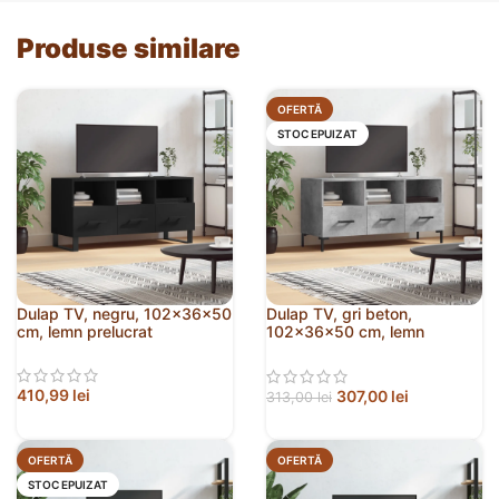
Produse similare
OFERTĂ
STOC EPUIZAT
Dulap TV, negru, 102x36x50
Dulap TV, gri beton,
cm, lemn prelucrat
102x36x50 cm, lemn
prelucrat
410,99
lei
307,00
lei
313,00
lei
OFERTĂ
OFERTĂ
STOC EPUIZAT