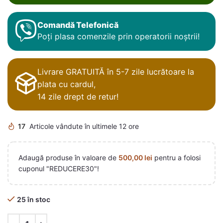
Comandă Telefonică
Poți plasa comenzile prin operatorii noștrii!
Livrare GRATUITĂ în 5-7 zile lucrătoare la
plata cu cardul,
14 zile drept de retur!
17
Articole vândute în ultimele 12 ore
Adaugă produse în valoare de
500,00
lei
pentru a folosi
cuponul "REDUCERE30"!
25 în stoc