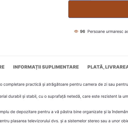
96
Persoane urmaresc a
RE
INFORMAȚII SUPLIMENTARE
PLATĂ, LIVRARE
 completare practică și atrăgătoare pentru camera de zi sau pentru
erial durabil și stabil, cu o suprafață netedă, care este rezistent la u
plu de depozitare pentru a vă păstra bine organizate și la îndemână 
 pentru plasarea televizorului dvs. și a sistemelor stereo sau a unor o