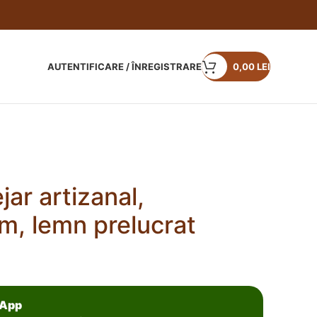
AUTENTIFICARE / ÎNREGISTRARE
0,00
LEI
jar artizanal,
, lemn prelucrat
sApp