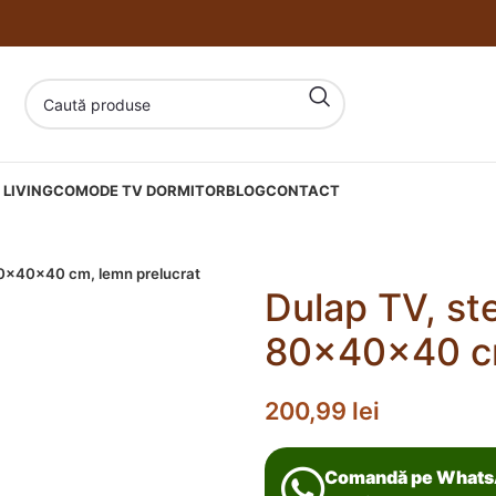
LIVING
COMODE TV DORMITOR
BLOG
CONTACT
 80x40x40 cm, lemn prelucrat
Dulap TV, ste
80x40x40 cm
200,99
lei
Comandă pe What