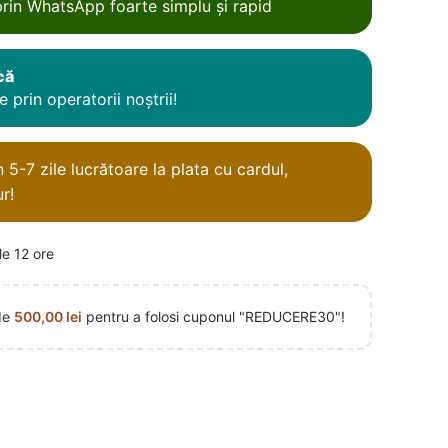
rin WhatsApp foarte simplu și rapid
că
 prin operatorii noștrii!
5-7 zile lucrătoare la plata cu cardul,
r!
le 12 ore
de
500,00
lei
pentru a folosi cuponul "REDUCERE30"!