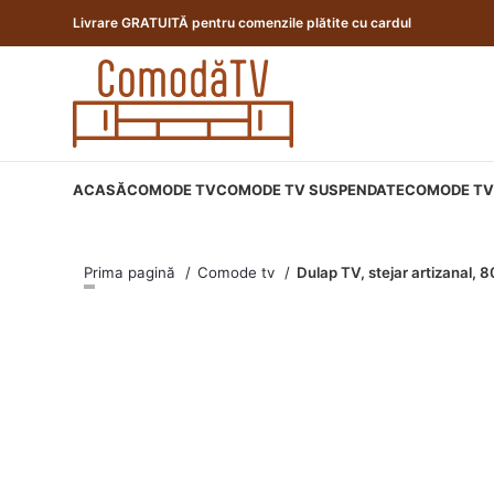
Livrare GRATUITĂ pentru comenzile plătite cu cardul
ACASĂ
COMODE TV
COMODE TV SUSPENDATE
COMODE TV 
Prima pagină
Comode tv
Dulap TV, stejar artizanal,