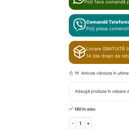
Poți face comandă p
Comandă Telefoni
Poți plasa comenzile
Livrare GRATUITĂ în 
14 zile drept de retu
11
Articole vândute în ultime
Adaugă produse în valoare 
180 în stoc