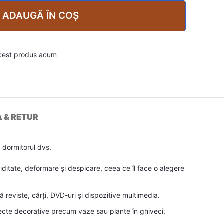
ADAUGĂ ÎN COȘ
cest produs acum
A & RETUR
 dormitorul dvs.
miditate, deformare și despicare, ceea ce îl face o alegere
reviste, cărți, DVD-uri și dispozitive multimedia.
biecte decorative precum vaze sau plante în ghiveci.