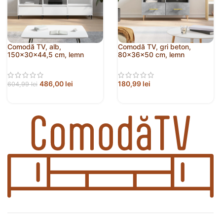
Comodă TV, alb,
Comodă TV, gri beton,
150x30x44,5 cm, lemn
80x36x50 cm, lemn
prelucrat
compozit
486,00
lei
180,99
lei
604,99
lei