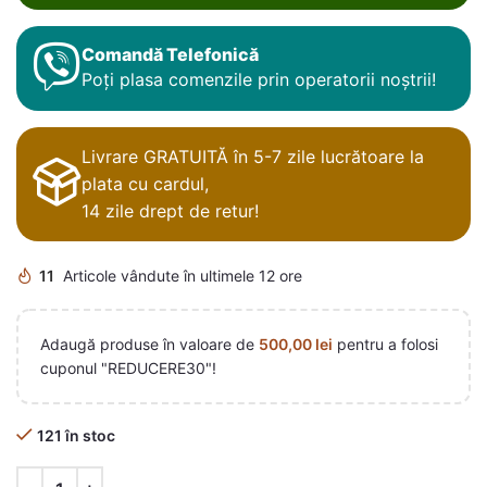
Comandă Telefonică
Poți plasa comenzile prin operatorii noștrii!
Livrare GRATUITĂ în 5-7 zile lucrătoare la
plata cu cardul,
14 zile drept de retur!
11
Articole vândute în ultimele 12 ore
Adaugă produse în valoare de
500,00
lei
pentru a folosi
cuponul "REDUCERE30"!
121 în stoc