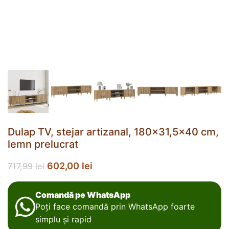
Dulap TV, stejar artizanal, 180×31,5×40 cm,
lemn prelucrat
602,00
lei
717,99
lei
Comandă pe WhatsApp
Poți face comandă prin WhatsApp foarte
simplu și rapid