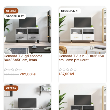
OFERTĂ
STOC EPUIZAT
STOC EPUIZAT
Comodă TV, gri sonoma,
Comodă TV, alb, 80x36x50
80x36x50 cm, lemn
cm, lemn prelucrat
prelucrat
187,99
lei
262,00
lei
264,00
lei
OFERTĂ