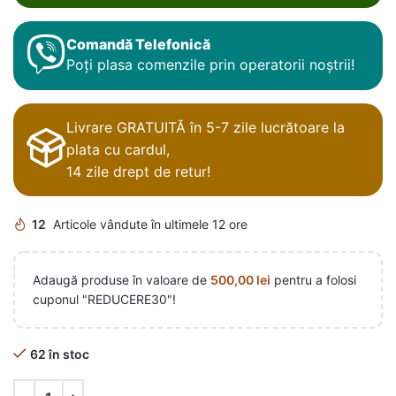
Comandă Telefonică
Poți plasa comenzile prin operatorii noștrii!
Livrare GRATUITĂ în 5-7 zile lucrătoare la
plata cu cardul,
14 zile drept de retur!
12
Articole vândute în ultimele 12 ore
Adaugă produse în valoare de
500,00
lei
pentru a folosi
cuponul "REDUCERE30"!
62 în stoc