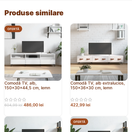
Produse similare
OFERTĂ
Comodă TV, alb,
Comodă TV, alb extralucios,
150x30x44,5 cm, lemn
150x36x30 cm, lemn
prelucrat
prelucrat
486,00
lei
422,99
lei
604,99
lei
OFERTĂ