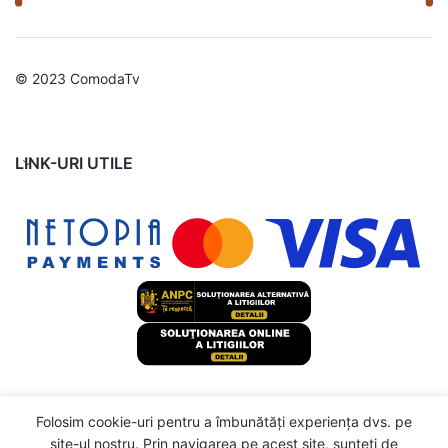
© 2023 ComodaTv
LINK-URI UTILE
Dulap TV
Folosim cookie-uri pentru a îmbunătăți experiența dvs. pe
Stejar
62
site-ul nostru. Prin navigarea pe acest site, sunteți de