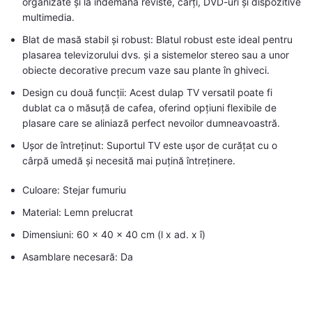
organizate și la îndemână reviste, cărți, DVD-uri și dispozitive
multimedia.
Blat de masă stabil și robust: Blatul robust este ideal pentru
plasarea televizorului dvs. și a sistemelor stereo sau a unor
obiecte decorative precum vaze sau plante în ghiveci.
Design cu două funcții: Acest dulap TV versatil poate fi
dublat ca o măsuță de cafea, oferind opțiuni flexibile de
plasare care se aliniază perfect nevoilor dumneavoastră.
Ușor de întreținut: Suportul TV este ușor de curățat cu o
cârpă umedă și necesită mai puțină întreținere.
Culoare: Stejar fumuriu
Material: Lemn prelucrat
Dimensiuni: 60 x 40 x 40 cm (l x ad. x î)
Asamblare necesară: Da