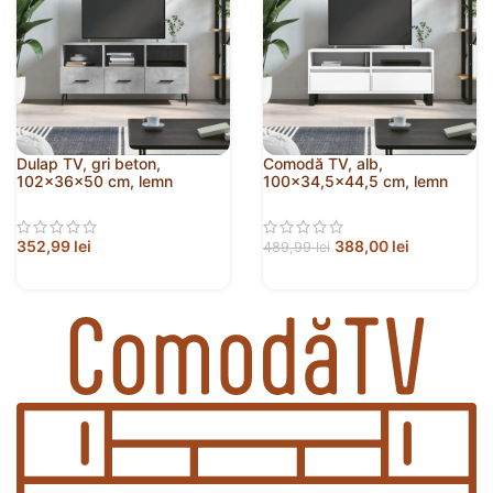
Dulap TV, gri beton,
Comodă TV, alb,
102x36x50 cm, lemn
100×34,5×44,5 cm, lemn
prelucrat
prelucrat
352,99
lei
388,00
lei
489,99
lei