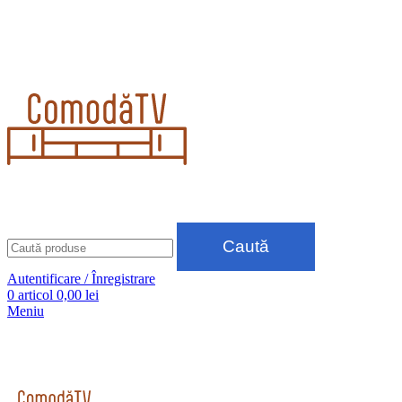
Livrare GRATUITĂ pentru comenzile plătite cu cardul
Livrare GRATUITĂ pentru comenzile plătite cu cardul
Caută
Autentificare / Înregistrare
0
articol
0,00
lei
Meniu