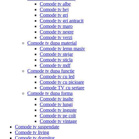
Comode tv albe
Comode tv bej
Comode tv gri
Comode tv gri antracit
Comode tv maro
Comode tv negre
Comode tv verzi
Comode tv dupa material
Comode tv lemn masiv
Comode tv stejar
Comode tv sticla
Comode tv mdf
Comode tv dupa functie
Comode tv cu led
Comode tv cu picioare
Comode TV cu sertare
Comode tv dupa forma
Comode tv inalte
Comode tv lungi
Comode tv inguste
Comode tv pe colt
Comode tv vintage
Comode tv suspendate
Comode tv living
Comode tv dormitor