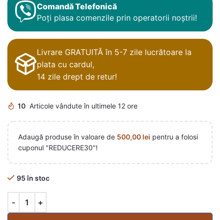
Comandă Telefonică
Poți plasa comenzile prin operatorii noștrii!
Livrare GRATUITĂ în 5-7 zile lucrătoare la
plata cu cardul,
14 zile drept de retur!
10
Articole vândute în ultimele 12 ore
Adaugă produse în valoare de
500,00
lei
pentru a folosi
cuponul "REDUCERE30"!
95 în stoc