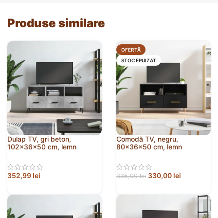
Produse similare
OFERTĂ
STOC EPUIZAT
Dulap TV, gri beton,
Comodă TV, negru,
102x36x50 cm, lemn
80x36x50 cm, lemn
prelucrat
prelucrat
352,99
lei
330,00
lei
335,00
lei