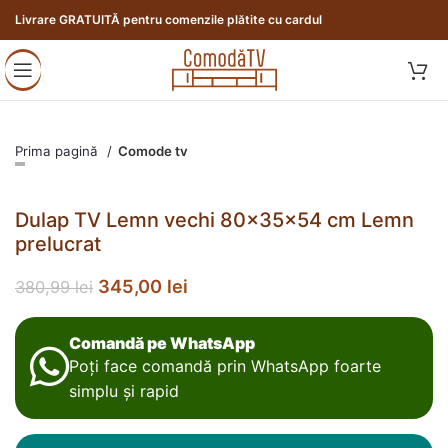
Livrare GRATUITĂ pentru comenzile plătite cu cardul
Prima pagină
Comode tv
Dulap TV Lemn vechi 80x35x54 cm Lemn
prelucrat
345,00
lei
380,99
lei
Comandă pe WhatsApp
Poți face comandă prin WhatsApp foarte
simplu și rapid