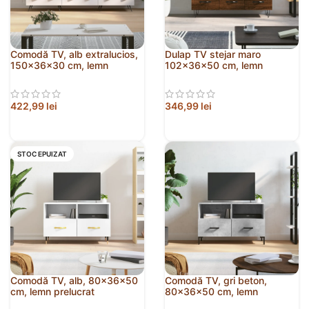
Comodă TV, alb extralucios,
Dulap TV stejar maro
150x36x30 cm, lemn
102x36x50 cm, lemn
prelucrat
prelucrat
422,99
lei
346,99
lei
STOC EPUIZAT
Comodă TV, alb, 80x36x50
Comodă TV, gri beton,
cm, lemn prelucrat
80x36x50 cm, lemn
compozit