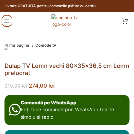
Livrare GRATUITĂ pentru comenzile plătite cu cardul
Prima pagină
Comode tv
Dulap TV Lemn vechi 80x35x36,5 cm Lemn
prelucrat
274,00
lei
319,99
lei
Comandă pe WhatsApp
Poți face comandă prin WhatsApp foarte
simplu și rapid