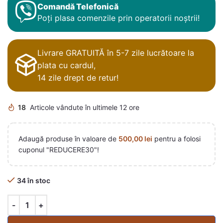
Comandă Telefonică
Poți plasa comenzile prin operatorii noștrii!
Livrare GRATUITĂ în 5-7 zile lucrătoare la
plata cu cardul,
14 zile drept de retur!
18
Articole vândute în ultimele 12 ore
Adaugă produse în valoare de
500,00
lei
pentru a folosi
cuponul "REDUCERE30"!
34 în stoc