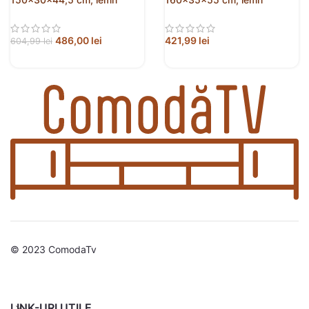
prelucrat
prelucrat
486,00
lei
421,99
lei
604,99
lei
© 2023 ComodaTv
LINK-URI UTILE