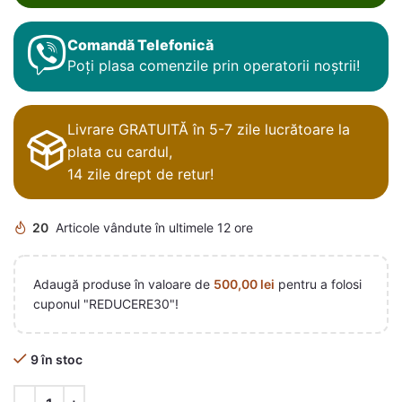
Comandă Telefonică
Poți plasa comenzile prin operatorii noștrii!
Livrare GRATUITĂ în 5-7 zile lucrătoare la
plata cu cardul,
14 zile drept de retur!
20
Articole vândute în ultimele 12 ore
Adaugă produse în valoare de
500,00
lei
pentru a folosi
cuponul "REDUCERE30"!
9 în stoc