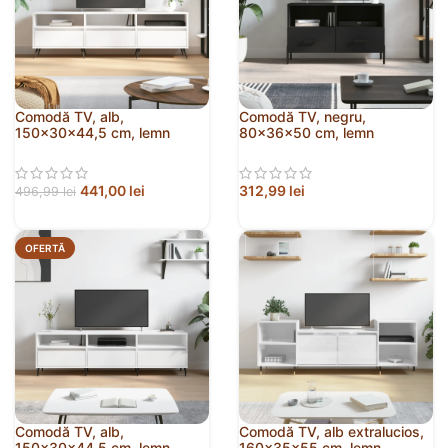
Comodă TV, alb,
Comodă TV, negru,
150x30x44,5 cm, lemn
80x36x50 cm, lemn
prelucrat
prelucrat
441,00
lei
312,99
lei
496,99
lei
OFERTĂ
Comodă TV, alb,
Comodă TV, alb extralucios,
150x30x44,5 cm, lemn
160x35x55 cm, lemn