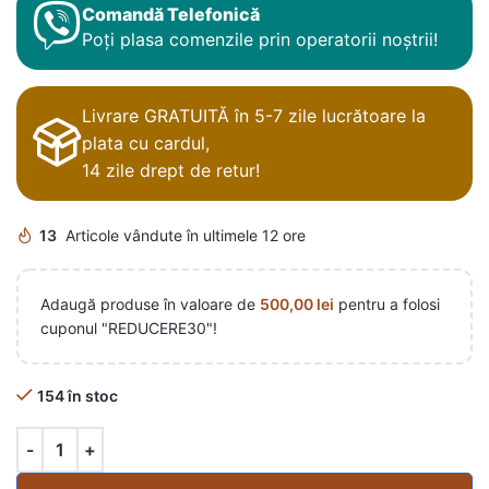
Comandă Telefonică
Poți plasa comenzile prin operatorii noștrii!
Livrare GRATUITĂ în 5-7 zile lucrătoare la
plata cu cardul,
14 zile drept de retur!
13
Articole vândute în ultimele 12 ore
Adaugă produse în valoare de
500,00
lei
pentru a folosi
cuponul "REDUCERE30"!
154 în stoc