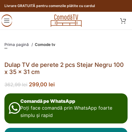
Livrare GRATUITĂ pentru comenzile plătite cu cardul
Prima pagină
Comode tv
Dulap TV de perete 2 pcs Stejar Negru 100
x 35 x 31 cm
299,00
lei
362,99
lei
Comandă pe WhatsApp
Poți face comandă prin WhatsApp foarte
simplu și rapid