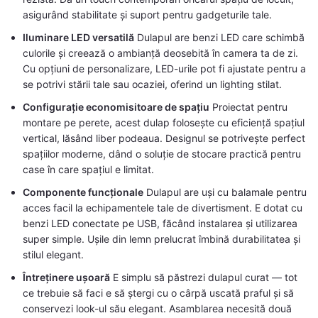
asigurând stabilitate și suport pentru gadgeturile tale.
Iluminare LED versatilă
Dulapul are benzi LED care schimbă
culorile și creează o ambianță deosebită în camera ta de zi.
Cu opțiuni de personalizare, LED-urile pot fi ajustate pentru a
se potrivi stării tale sau ocaziei, oferind un lighting stilat.
Configurație economisitoare de spațiu
Proiectat pentru
montare pe perete, acest dulap folosește cu eficiență spațiul
vertical, lăsând liber podeaua. Designul se potrivește perfect
spațiilor moderne, dând o soluție de stocare practică pentru
case în care spațiul e limitat.
Componente funcționale
Dulapul are uși cu balamale pentru
acces facil la echipamentele tale de divertisment. E dotat cu
benzi LED conectate pe USB, făcând instalarea și utilizarea
super simple. Ușile din lemn prelucrat îmbină durabilitatea și
stilul elegant.
Întreținere ușoară
E simplu să păstrezi dulapul curat — tot
ce trebuie să faci e să ștergi cu o cârpă uscată praful și să
conservezi look-ul său elegant. Asamblarea necesită două