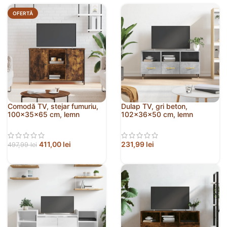
OFERTĂ
Comodă TV, stejar fumuriu,
Dulap TV, gri beton,
100x35x65 cm, lemn
102x36x50 cm, lemn
compozit
prelucrat
411,00
lei
231,99
lei
497,99
lei