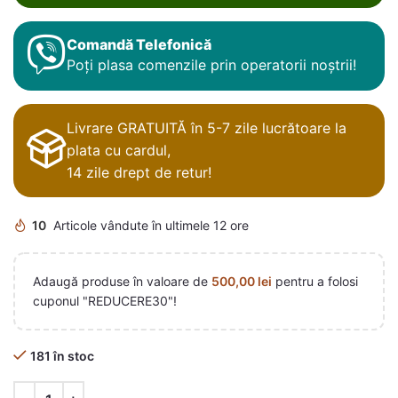
Comandă Telefonică
Poți plasa comenzile prin operatorii noștrii!
Livrare GRATUITĂ în 5-7 zile lucrătoare la
plata cu cardul,
14 zile drept de retur!
10
Articole vândute în ultimele 12 ore
Adaugă produse în valoare de
500,00
lei
pentru a folosi
cuponul "REDUCERE30"!
181 în stoc