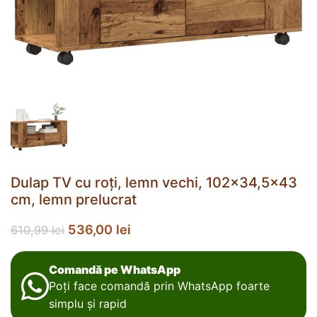
Dulap TV cu roți, lemn vechi, 102×34,5×43
cm, lemn prelucrat
536,00
lei
610,99
lei
Comandă pe WhatsApp
Poți face comandă prin WhatsApp foarte
simplu și rapid