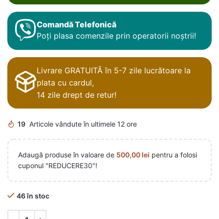
Comandă Telefonică
Poți plasa comenzile prin operatorii noștrii!
Livrare GRATUITĂ în 5-7 zile lucrătoare la
plata cu cardul,
14 zile drept de retur!
19
Articole vândute în ultimele 12 ore
Adaugă produse în valoare de
500,00
lei
pentru a folosi
cuponul "REDUCERE30"!
46 în stoc