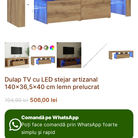
Dulap TV cu LED stejar artizanal
140×36,5×40 cm lemn prelucrat
506,00
lei
704,99
lei
Comandă pe WhatsApp
Poți face comandă prin WhatsApp foarte
simplu și rapid