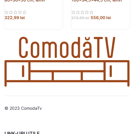
prelucrat
prelucrat
322,99
lei
556,00
lei
573,99
lei
© 2023 ComodaTv
LINK-URI UTILE