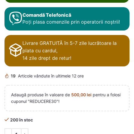
Comandă Telefonică
Poți plasa comenzile prin operatorii noștrii!
Livrare GRATUITĂ în 5-7 zile lucrătoare la
plata cu cardul,
14 zile drept de retur!
19
Articole vândute în ultimele 12 ore
Adaugă produse în valoare de
500,00
lei
pentru a folosi
cuponul "REDUCERE30"!
200 în stoc