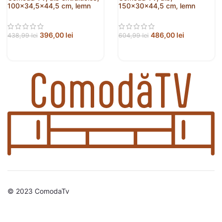
100×34,5×44,5 cm, lemn
150x30x44,5 cm, lemn
prelucrat
prelucrat
396,00
lei
486,00
lei
438,99
lei
604,99
lei
© 2023 ComodaTv