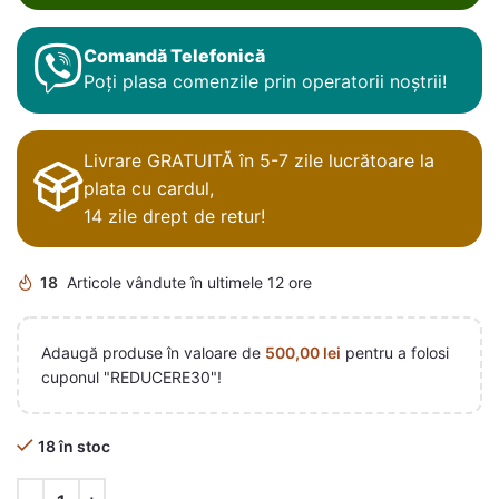
Comandă Telefonică
Poți plasa comenzile prin operatorii noștrii!
Livrare GRATUITĂ în 5-7 zile lucrătoare la
plata cu cardul,
14 zile drept de retur!
18
Articole vândute în ultimele 12 ore
Adaugă produse în valoare de
500,00
lei
pentru a folosi
cuponul "REDUCERE30"!
18 în stoc