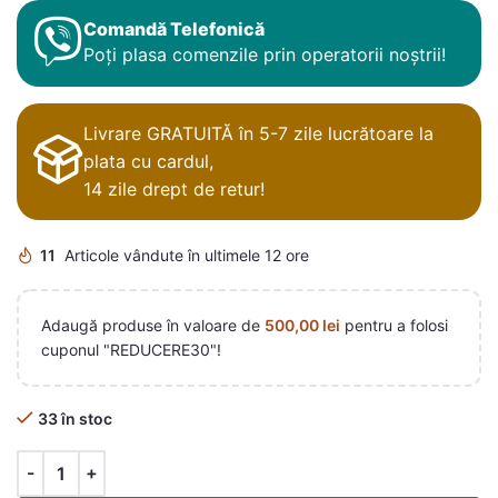
Comandă Telefonică
Poți plasa comenzile prin operatorii noștrii!
Livrare GRATUITĂ în 5-7 zile lucrătoare la
plata cu cardul,
14 zile drept de retur!
11
Articole vândute în ultimele 12 ore
Adaugă produse în valoare de
500,00
lei
pentru a folosi
cuponul "REDUCERE30"!
33 în stoc