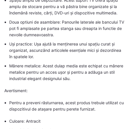
Spațiu amplu de depozitare: Acest suport TV oferă spațiu
amplu de stocare pentru a vă păstra bine organizate și la
îndemână reviste, cărți, DVD-uri și dispozitive multimedia.
Doua optiuni de asamblare: Panourile laterale ale bancului TV
pot fi amplasate pe partea stanga sau dreapta in functie de
nevoile dumneavoastra.
Uși practice: Ușa ajută la menținerea unui spațiu curat și
organizat, ascunzând articolele esențiale mici și dezordinea
în spatele lor.
Mânere metalice: Acest dulap media este echipat cu mânere
metalice pentru un acces ușor și pentru a adăuga un stil
industrial elegant designului său.
Avertisment:
Pentru a preveni răsturnarea, acest produs trebuie utilizat cu
dispozitivul de atașare pentru perete furnizat.
Culoare: Antracit