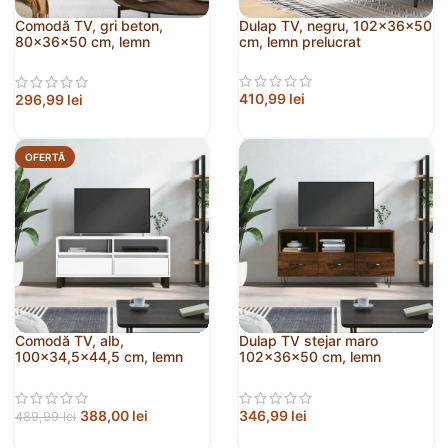
Comodă TV, gri beton,
Dulap TV, negru, 102x36x50
80x36x50 cm, lemn
cm, lemn prelucrat
compozit
410,99
lei
296,99
lei
OFERTĂ
Comodă TV, alb,
Dulap TV stejar maro
100×34,5×44,5 cm, lemn
102x36x50 cm, lemn
prelucrat
prelucrat
388,00
lei
346,99
lei
489,99
lei