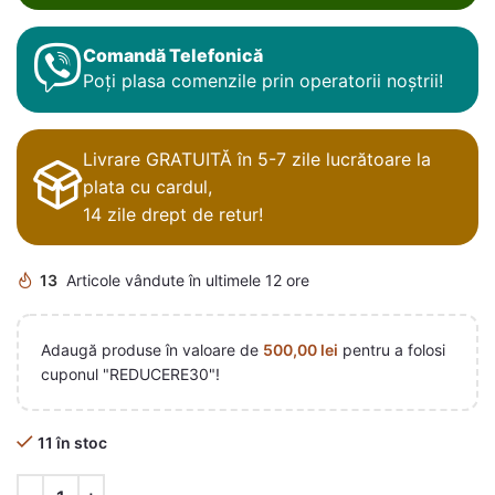
Comandă Telefonică
Poți plasa comenzile prin operatorii noștrii!
Livrare GRATUITĂ în 5-7 zile lucrătoare la
plata cu cardul,
14 zile drept de retur!
13
Articole vândute în ultimele 12 ore
Adaugă produse în valoare de
500,00
lei
pentru a folosi
cuponul "REDUCERE30"!
11 în stoc