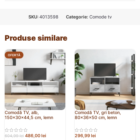
SKU:
4013598
Categorie:
Comode tv
Produse similare
OFERTĂ
Comodă TV, alb,
Comodă TV, gri beton,
150x30x44,5 cm, lemn
80x36x50 cm, lemn
prelucrat
compozit
486,00
lei
296,99
lei
604,99
lei