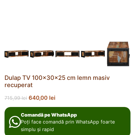
Dulap TV 100x30x25 cm lemn masiv
recuperat
640,00
lei
715,99
lei
Comandă pe WhatsApp
Poți face comandă prin WhatsApp foarte
simplu și rapid