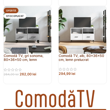
OFERTĂ
STOC EPUIZAT
Comodă TV, gri sonoma,
Comodă TV, alb, 80x36x50
80x36x50 cm, lemn
cm, lemn prelucrat
prelucrat
294,99
lei
262,00
lei
264,00
lei