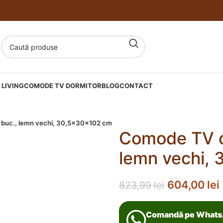
LIVING
COMODE TV DORMITOR
BLOG
CONTACT
 buc., lemn vechi, 30,5x30x102 cm
Comode TV cu
lemn vechi,
604,00
lei
823,99
lei
Comandă pe What