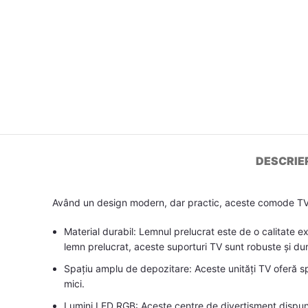
DESCRIE
Având un design modern, dar practic, aceste comode TV c
Material durabil: Lemnul prelucrat este de o calitate e
lemn prelucrat, aceste suporturi TV sunt robuste și dur
Spațiu amplu de depozitare: Aceste unități TV oferă sp
mici.
Lumini LED RGB: Aceste centre de divertisment dispun d