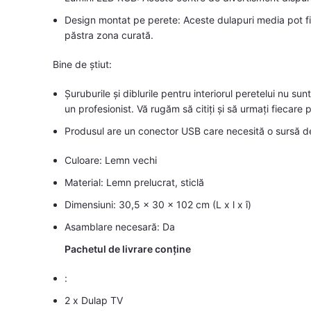
Design montat pe perete: Aceste dulapuri media pot fi
păstra zona curată.
Bine de știut:
Șuruburile și diblurile pentru interiorul peretelui nu sunt
un profesionist. Vă rugăm să citiți și să urmați fiecare p
Produsul are un conector USB care necesită o sursă de
Culoare: Lemn vechi
Material: Lemn prelucrat, sticlă
Dimensiuni: 30,5 x 30 x 102 cm (L x l x î)
Asamblare necesară: Da
Pachetul de livrare conține
:
2 x Dulap TV