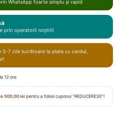
rin WhatsApp foarte simplu și rapid
că
 prin operatorii noștrii!
5-7 zile lucrătoare la plata cu cardul,
r!
le 12 ore
de
500,00
lei
pentru a folosi cuponul "REDUCERE30"!