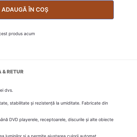
ADAUGĂ ÎN COȘ
cest produs acum
A & RETUR
ei dvs.
e, stabilitate și rezistență la umiditate. Fabricate din
nă DVD playerele, receptoarele, discurile și alte obiecte
luminilor și a permite ajustarea culorii automat.