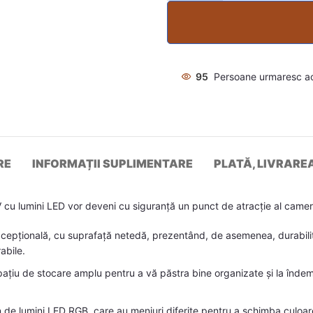
95
Persoane urmaresc a
RE
INFORMAȚII SUPLIMENTARE
PLATĂ, LIVRARE
u lumini LED vor deveni cu siguranță un punct de atracție al camer
xcepțională, cu suprafață netedă, prezentând, de asemenea, durabilitat
abile.
ațiu de stocare amplu pentru a vă păstra bine organizate și la îndemâ
e lumini LED RGB, care au meniuri diferite pentru a schimba culoarea 