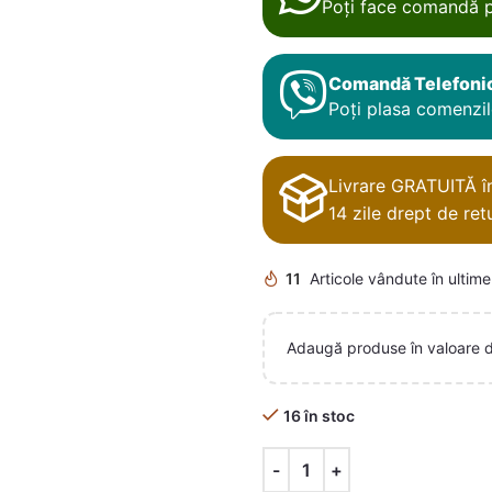
Poți face comandă p
Comandă Telefoni
Poți plasa comenzile
Livrare GRATUITĂ în 
14 zile drept de retu
11
Articole vândute în ultime
Adaugă produse în valoare 
16 în stoc