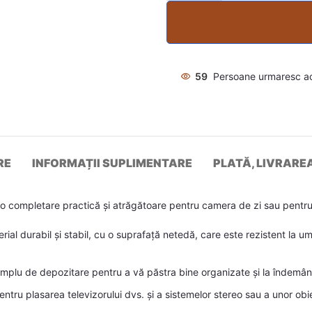
59
Persoane urmaresc a
RE
INFORMAȚII SUPLIMENTARE
PLATĂ, LIVRARE
 completare practică și atrăgătoare pentru camera de zi sau pentru
erial durabil și stabil, cu o suprafață netedă, care este rezistent la u
plu de depozitare pentru a vă păstra bine organizate și la îndemână 
 pentru plasarea televizorului dvs. și a sistemelor stereo sau a unor o