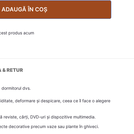
ADAUGĂ ÎN COȘ
cest produs acum
A & RETUR
 dormitorul dvs.
miditate, deformare și despicare, ceea ce îl face o alegere
reviste, cărți, DVD-uri și dispozitive multimedia.
biecte decorative precum vaze sau plante în ghiveci.