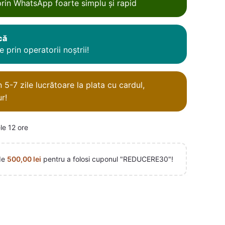
rin WhatsApp foarte simplu și rapid
că
 prin operatorii noștrii!
5-7 zile lucrătoare la plata cu cardul,
r!
le 12 ore
de
500,00
lei
pentru a folosi cuponul "REDUCERE30"!