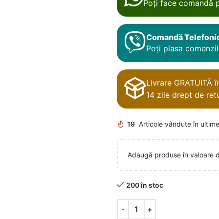
Poți face comandă p
Comandă Telefoni
Poți plasa comenzile
Livrare GRATUITĂ în 
14 zile drept de retu
19
Articole vândute în ultime
Adaugă produse în valoare 
200 în stoc