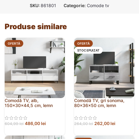
SKU:
861801
Categorie:
Comode tv
Produse similare
OFERTĂ
OFERTĂ
STOC EPUIZAT
Comodă TV, alb,
Comodă TV, gri sonoma,
150x30x44,5 cm, lemn
80x36x50 cm, lemn
prelucrat
prelucrat
486,00
lei
262,00
lei
604,99
lei
264,00
lei