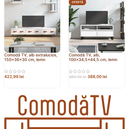
OFERTĂ
Comodă TV, alb extralucios,
Comodă TV, alb,
150x36x30 cm, lemn
100×34,5×44,5 cm, lemn
prelucrat
prelucrat
422,99
lei
388,00
lei
489,99
lei