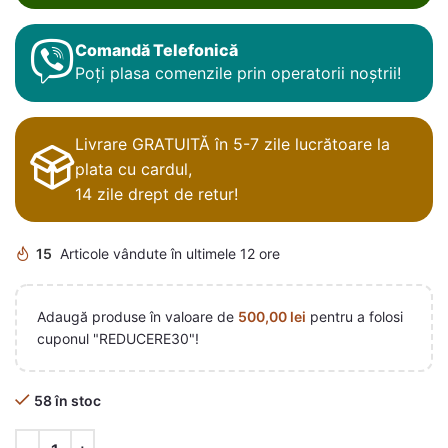
Comandă Telefonică
Poți plasa comenzile prin operatorii noștrii!
Livrare GRATUITĂ în 5-7 zile lucrătoare la
plata cu cardul,
14 zile drept de retur!
15
Articole vândute în ultimele 12 ore
Adaugă produse în valoare de
500,00
lei
pentru a folosi
cuponul "REDUCERE30"!
58 în stoc