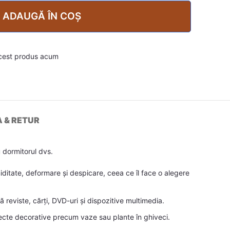
ADAUGĂ ÎN COȘ
cest produs acum
A & RETUR
 dormitorul dvs.
miditate, deformare și despicare, ceea ce îl face o alegere
reviste, cărți, DVD-uri și dispozitive multimedia.
biecte decorative precum vaze sau plante în ghiveci.