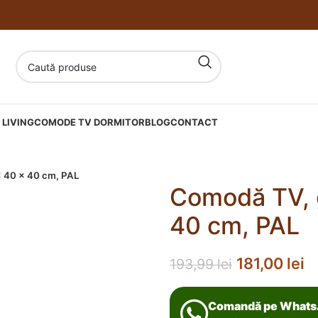
LIVING
COMODE TV DORMITOR
BLOG
CONTACT
x 40 x 40 cm, PAL
Comodă TV, g
40 cm, PAL
181,00
lei
193,99
lei
Comandă pe What