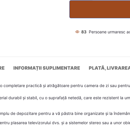
83
Persoane urmaresc a
RE
INFORMAȚII SUPLIMENTARE
PLATĂ, LIVRARE
 completare practică și atrăgătoare pentru camera de zi sau pentru
erial durabil și stabil, cu o suprafață netedă, care este rezistent la u
plu de depozitare pentru a vă păstra bine organizate și la îndemână 
 pentru plasarea televizorului dvs. și a sistemelor stereo sau a unor o