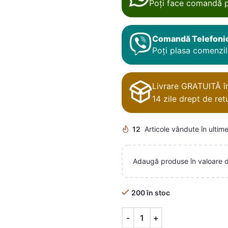
Poți face comandă p
Comandă Telefoni
Poți plasa comenzile
Livrare GRATUITĂ în 
14 zile drept de retu
12
Articole vândute în ultime
Adaugă produse în valoare 
200 în stoc