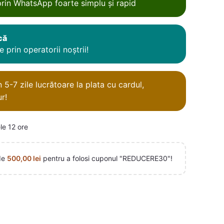
rin WhatsApp foarte simplu și rapid
că
 prin operatorii noștrii!
5-7 zile lucrătoare la plata cu cardul,
r!
le 12 ore
de
500,00
lei
pentru a folosi cuponul "REDUCERE30"!