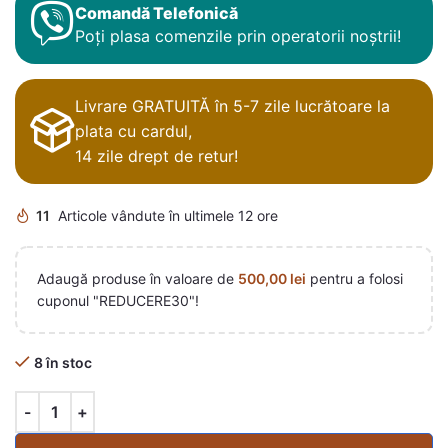
Comandă Telefonică
Poți plasa comenzile prin operatorii noștrii!
Livrare GRATUITĂ în 5-7 zile lucrătoare la
plata cu cardul,
14 zile drept de retur!
11
Articole vândute în ultimele 12 ore
Adaugă produse în valoare de
500,00
lei
pentru a folosi
cuponul "REDUCERE30"!
8 în stoc