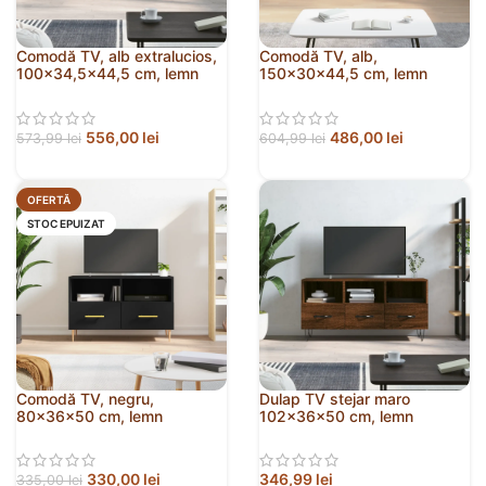
Comodă TV, alb extralucios,
Comodă TV, alb,
100×34,5×44,5 cm, lemn
150x30x44,5 cm, lemn
prelucrat
prelucrat
556,00
lei
486,00
lei
573,99
lei
604,99
lei
OFERTĂ
STOC EPUIZAT
Comodă TV, negru,
Dulap TV stejar maro
80x36x50 cm, lemn
102x36x50 cm, lemn
prelucrat
prelucrat
330,00
lei
346,99
lei
335,00
lei