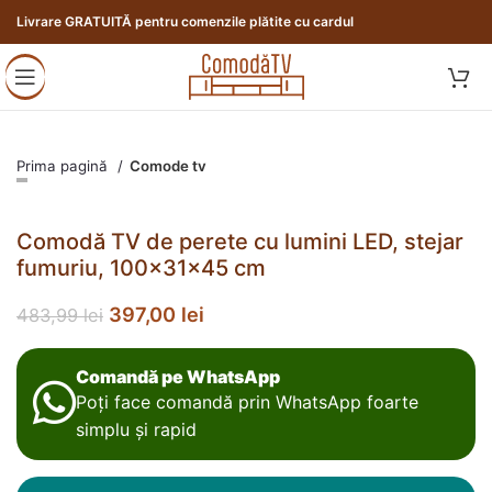
Livrare GRATUITĂ pentru comenzile plătite cu cardul
Prima pagină
Comode tv
Comodă TV de perete cu lumini LED, stejar
fumuriu, 100x31x45 cm
397,00
lei
483,99
lei
Comandă pe WhatsApp
Poți face comandă prin WhatsApp foarte
simplu și rapid