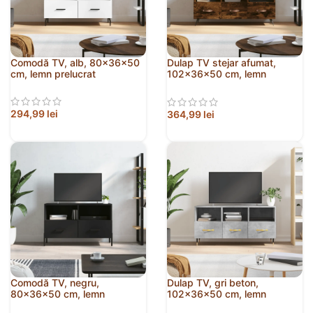
Comodă TV, alb, 80x36x50
Dulap TV stejar afumat,
cm, lemn prelucrat
102x36x50 cm, lemn
prelucrat
294,99
lei
364,99
lei
Comodă TV, negru,
Dulap TV, gri beton,
80x36x50 cm, lemn
102x36x50 cm, lemn
prelucrat
prelucrat