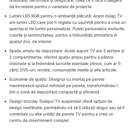
umiditate, deformare și despicare, ceea ce îl face o alegere
de încredere pentru o varietate de proiecte.
Lumini LED RGB pentru o ambianță plăcută: Acest dulap TV
are lumini LED care pot fi reglate cu ușurință pentru a crea un
spectacol de lumini personalizat. Puteți personaliza modurile,
culorile și luminozitatea, pentru a îmbunătăți atmosfera în
spațiul dvs. de interior.
Spațiu amplu de depozitare: Acest suport TV are 2 sertare și
2 compartimente, oferind spațiu amplu pentru a păstra
ordonate și la îndemână lucrurile esențiale zilnice, cum ar fi
cărți, DVD-uri, reviste, consumabile media și alte articole.
Economie de spațiu: Designul cu montaj pe perete
maximizează spațiul nefolosit pe perete, transformându-l
într-o zonă de depozitare compactă și eficientă.
Design bricolaj: Dulapul TV suspendat oferă opțiuni de
design nesfârșite, permițându-vă să îl utilizați singur sau să îl
combinați cu alte unități de perete TV pentru a crea un
centru de divertisment complet.