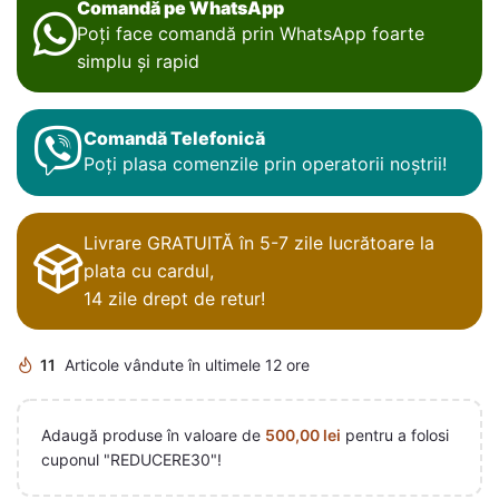
Comandă pe WhatsApp
Poți face comandă prin WhatsApp foarte
simplu și rapid
Comandă Telefonică
Poți plasa comenzile prin operatorii noștrii!
Livrare GRATUITĂ în 5-7 zile lucrătoare la
plata cu cardul,
14 zile drept de retur!
11
Articole vândute în ultimele 12 ore
Adaugă produse în valoare de
500,00
lei
pentru a folosi
cuponul "REDUCERE30"!