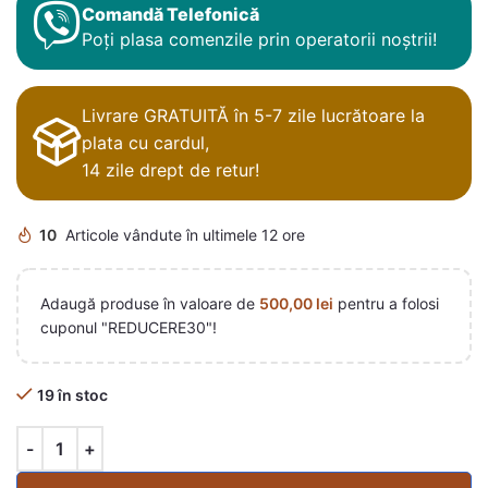
Comandă Telefonică
Poți plasa comenzile prin operatorii noștrii!
Livrare GRATUITĂ în 5-7 zile lucrătoare la
plata cu cardul,
14 zile drept de retur!
10
Articole vândute în ultimele 12 ore
Adaugă produse în valoare de
500,00
lei
pentru a folosi
cuponul "REDUCERE30"!
19 în stoc