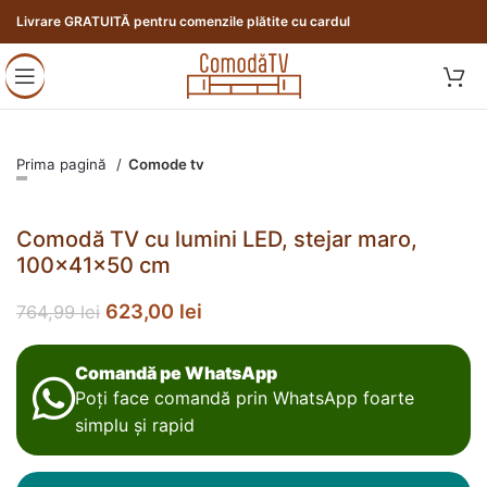
Livrare GRATUITĂ pentru comenzile plătite cu cardul
Prima pagină
Comode tv
Comodă TV cu lumini LED, stejar maro,
100x41x50 cm
623,00
lei
764,99
lei
Comandă pe WhatsApp
Poți face comandă prin WhatsApp foarte
simplu și rapid