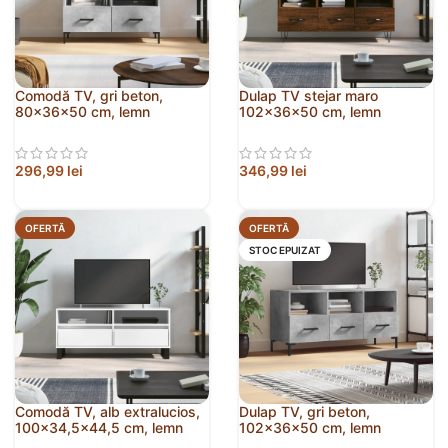
Comodă TV, gri beton,
Dulap TV stejar maro
80x36x50 cm, lemn
102x36x50 cm, lemn
compozit
prelucrat
296,99
lei
346,99
lei
OFERTĂ
OFERTĂ
STOC EPUIZAT
Comodă TV, alb extralucios,
Dulap TV, gri beton,
100×34,5×44,5 cm, lemn
102x36x50 cm, lemn
prelucrat
prelucrat