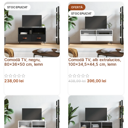
STOC EPUIZAT
OFERTĂ
STOC EPUIZAT
Comodă TV, negru,
Comodă TV, alb extralucios,
80x36x50 cm, lemn
100×34,5×44,5 cm, lemn
prelucrat
prelucrat
238,00
lei
396,00
lei
438,99
lei