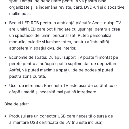
spațiu amplu de depozitare pentru a vă păstra bine
organizate și la îndemână reviste, cărți, DVD-uri și dispozitive
multimedia.
Becuri LED RGB pentru o ambianță plăcută: Acest dulap TV
are lumini LED care pot fi reglate cu ușurință, pentru a crea
un spectacol de lumini personalizat. Puteți personaliza
modurile, culorile și luminozitatea, pentru a îmbunătăți
atmosfera în spațiul dvs. de interior.
Economie de spațiu: Dulapul suport TV poate fi montat pe
perete pentru a adăuga spațiu suplimentar de depozitare.
Astfel, vă puteți maximiza spațiul de pe podea și puteți
păstra zona curată.
Ușor de întreținut: Bancheta TV este ușor de curățat cu o
cârpă umedă și necesită mai puțină întreținere.
Bine de știut:
Produsul are un conector USB care necesită o sursă de
alimentare USB certificată de 5V (nu este inclusă).