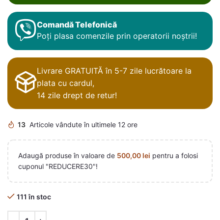
Comandă Telefonică
Poți plasa comenzile prin operatorii noștrii!
Livrare GRATUITĂ în 5-7 zile lucrătoare la
plata cu cardul,
14 zile drept de retur!
13
Articole vândute în ultimele 12 ore
Adaugă produse în valoare de
500,00
lei
pentru a folosi
cuponul "REDUCERE30"!
111 în stoc