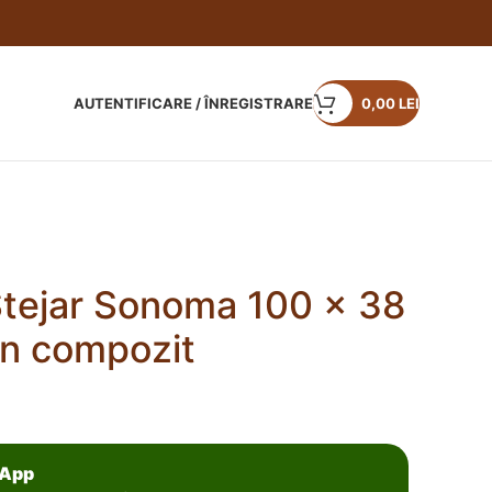
AUTENTIFICARE / ÎNREGISTRARE
0,00
LEI
Stejar Sonoma 100 x 38
n compozit
sApp