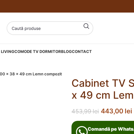
LIVING
COMODE TV DORMITOR
BLOG
CONTACT
100 x 38 x 49 cm Lemn compozit
Cabinet TV 
x 49 cm Lem
443,00
lei
453,99
lei
Comandă pe What