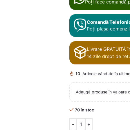
Poți face comandă p
Comandă Telefoni
Poți plasa comenzile
Livrare GRATUITĂ în 
14 zile drept de retu
10
Articole vândute în ultime
Adaugă produse în valoare 
70 în stoc