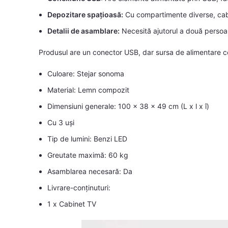
Depozitare spațioasă:
Cu compartimente diverse, cabi
Detalii de asamblare:
Necesită ajutorul a două persoan
Produsul are un conector USB, dar sursa de alimentare ce
Culoare: Stejar sonoma
Material: Lemn compozit
Dimensiuni generale: 100 x 38 x 49 cm (L x l x î)
Cu 3 uși
Tip de lumini: Benzi LED
Greutate maximă: 60 kg
Asamblarea necesară: Da
Livrare-conținuturi:
1 x Cabinet TV