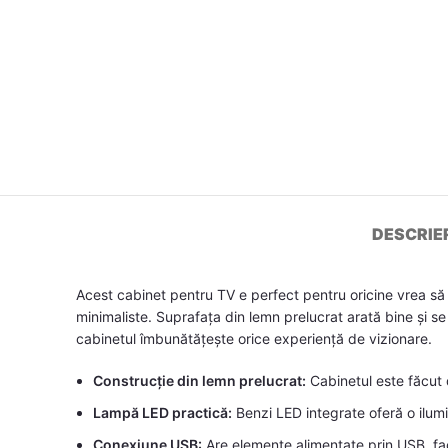
DESCRIE
Acest cabinet pentru TV e perfect pentru oricine vrea să î
minimaliste. Suprafața din lemn prelucrat arată bine și se 
cabinetul îmbunătățește orice experiență de vizionare.
Construcție din lemn prelucrat:
Cabinetul este făcut d
Lampă LED practică:
Benzi LED integrate oferă o ilumi
Conexiune USB:
Are elemente alimentate prin USB, fac