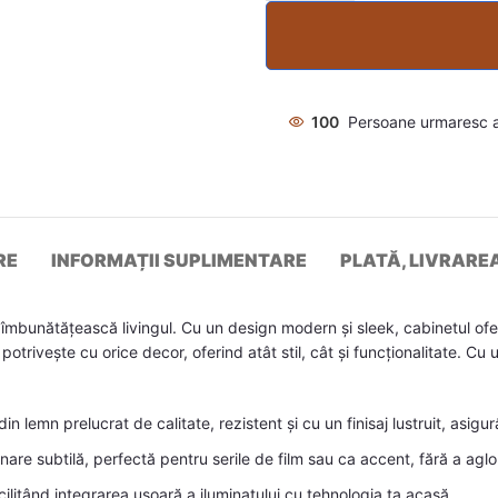
100
Persoane urmaresc 
RE
INFORMAȚII SUPLIMENTARE
PLATĂ, LIVRARE
mbunătățească livingul. Cu un design modern și sleek, cabinetul oferă s
potrivește cu orice decor, oferind atât stil, cât și funcționalitate. C
in lemn prelucrat de calitate, rezistent și cu un finisaj lustruit, asigu
nare subtilă, perfectă pentru serile de film sau ca accent, fără a ag
ilitând integrarea ușoară a iluminatului cu tehnologia ta acasă.