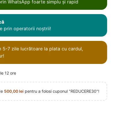
rin WhatsApp foarte simplu și rapid
că
 prin operatorii noștrii!
5-7 zile lucrătoare la plata cu cardul,
r!
le 12 ore
de
500,00
lei
pentru a folosi cuponul "REDUCERE30"!