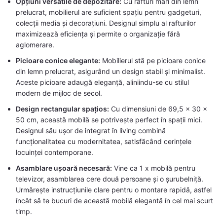
Opțiuni versatile de depozitare:
Cu rafturi mari din lemn
prelucrat, mobilierul are suficient spațiu pentru gadgeturi,
colecții media și decorațiuni. Designul simplu al rafturilor
maximizează eficiența și permite o organizație fără
aglomerare.
Picioare conice elegante:
Mobilierul stă pe picioare conice
din lemn prelucrat, asigurând un design stabil și minimalist.
Aceste picioare adaugă eleganță, aliniindu-se cu stilul
modern de mijloc de secol.
Design rectangular spațios:
Cu dimensiuni de 69,5 x 30 x
50 cm, această mobilă se potrivește perfect în spații mici.
Designul său ușor de integrat în living combină
funcționalitatea cu modernitatea, satisfăcând cerințele
locuinței contemporane.
Asamblare ușoară necesară:
Vine ca 1 x mobilă pentru
televizor, asamblarea cere două persoane și o șurubelniță.
Urmărește instrucțiunile clare pentru o montare rapidă, astfel
încât să te bucuri de această mobilă elegantă în cel mai scurt
timp.