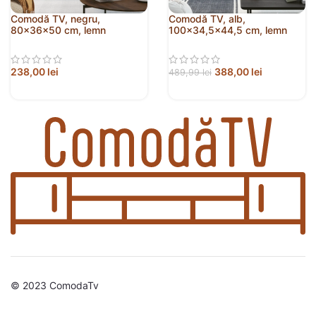
Comodă TV, negru,
Comodă TV, alb,
80x36x50 cm, lemn
100×34,5×44,5 cm, lemn
prelucrat
prelucrat
238,00
lei
388,00
lei
489,99
lei
© 2023 ComodaTv