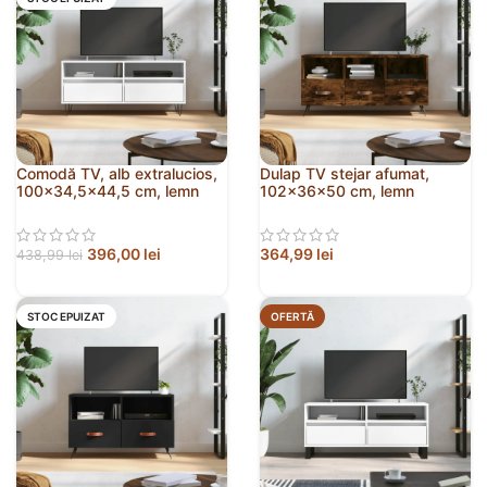
Comodă TV, alb extralucios,
Dulap TV stejar afumat,
100×34,5×44,5 cm, lemn
102x36x50 cm, lemn
prelucrat
prelucrat
396,00
lei
364,99
lei
438,99
lei
STOC EPUIZAT
OFERTĂ