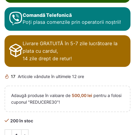
Comandă Telefonică
Poți plasa comenzile prin operatorii noștrii!
Livrare GRATUITĂ în 5-7 zile lucrătoare la
plata cu cardul,
14 zile drept de retur!
17
Articole vândute în ultimele 12 ore
Adaugă produse în valoare de
500,00
lei
pentru a folosi
cuponul "REDUCERE30"!
200 în stoc