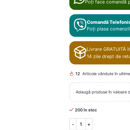
Poți face comandă p
Comandă Telefoni
Poți plasa comenzile
Livrare GRATUITĂ în 
14 zile drept de retu
12
Articole vândute în ultime
Adaugă produse în valoare 
200 în stoc