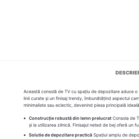
DESCRIE
Această consolă de TV cu spațiu de depozitare aduce o so
linii curate și un finisaj trendy, îmbunătățind aspectul ca
minimaliste sau eclectic, devenind piesa principală idea
Construcție robustă din lemn prelucrat
Consola de TV
și la utilizarea zilnică. Finisajul neted de bej oferă un 
Solutie de depozitare practică
Spațiul amplu de depozi