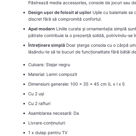
Păstrează media accessories, console de jocuri sau dec
Design ușor de folosit al ușilor
Ușile cu balamale se d
discret fără să compromită confortul.
Apel modern
Liniile curate și ornamentația simplă sunt
pătrate contribuie la o prezență solidă, potrivindu-se î
Întreținere simplă
Doar șterge consola cu o cârpă umed
lăsându-te să te bucuri de funcționalitate fără bătăi d
Culoare: Stejar negru
Material: Lemn compozit
Dimensiuni generale: 100 x 35 x 45 cm (L x l x î)
Cu 2 uși
Cu 2 rafturi
Asamblarea necesară: Da
Livrare-conținuturi:
1 x dulap pentru TV