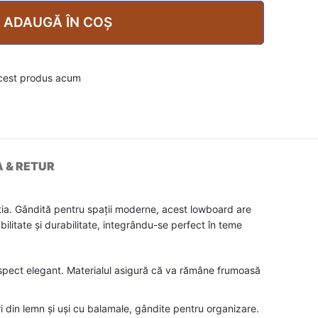
ADAUGĂ ÎN COȘ
cest produs acum
A & RETUR
ția. Gândită pentru spații moderne, acest lowboard are
bilitate și durabilitate, integrându-se perfect în teme
aspect elegant. Materialul asigură că va rămâne frumoasă
i din lemn și uși cu balamale, gândite pentru organizare.