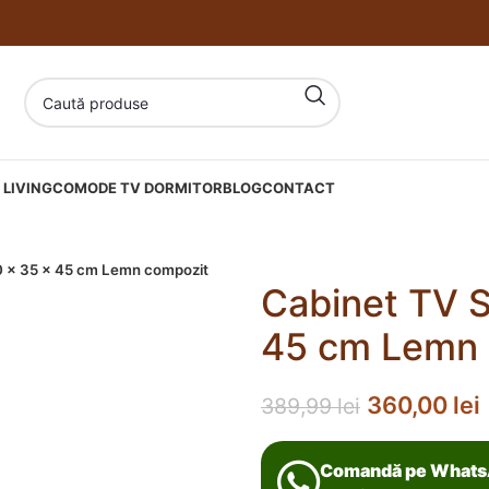
LIVING
COMODE TV DORMITOR
BLOG
CONTACT
0 x 35 x 45 cm Lemn compozit
Cabinet TV S
45 cm Lemn 
360,00
lei
389,99
lei
Comandă pe What