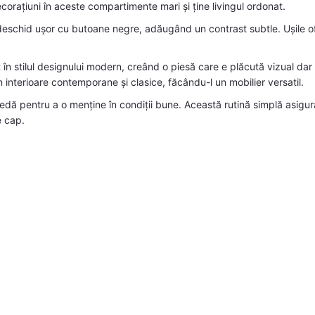
orațiuni în aceste compartimente mari și ține livingul ordonat.
eschid ușor cu butoane negre, adăugând un contrast subtle. Ușile ofe
 în stilul designului modern, creând o piesă care e plăcută vizual dar
n interioare contemporane și clasice, făcându-l un mobilier versatil.
ă pentru a o menține în condiții bune. Această rutină simplă asigură
e cap.