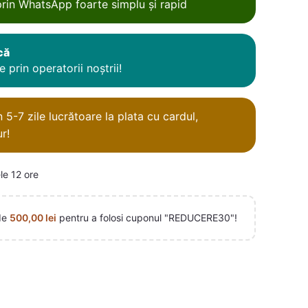
rin WhatsApp foarte simplu și rapid
că
 prin operatorii noștrii!
5-7 zile lucrătoare la plata cu cardul,
r!
le 12 ore
de
500,00
lei
pentru a folosi cuponul "REDUCERE30"!