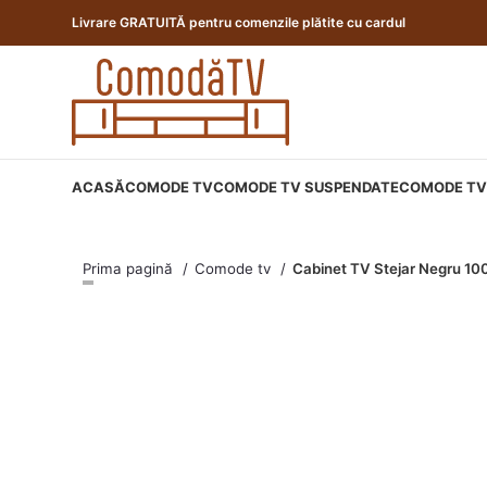
Livrare GRATUITĂ pentru comenzile plătite cu cardul
ACASĂ
COMODE TV
COMODE TV SUSPENDATE
COMODE TV 
Prima pagină
Comode tv
Cabinet TV Stejar Negru 10