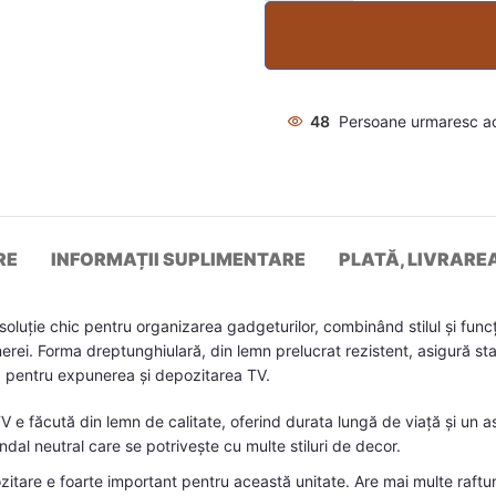
48
Persoane urmaresc a
RE
INFORMAȚII SUPLIMENTARE
PLATĂ, LIVRARE
luție chic pentru organizarea gadgeturilor, combinând stilul și func
merei. Forma dreptunghiulară, din lemn prelucrat rezistent, asigură sta
lă pentru expunerea și depozitarea TV.
 e făcută din lemn de calitate, oferind durata lungă de viață și un 
fundal neutral care se potrivește cu multe stiluri de decor.
tare e foarte important pentru această unitate. Are mai multe raftur