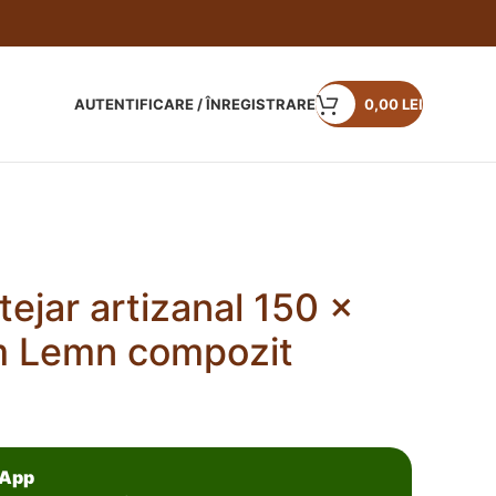
AUTENTIFICARE / ÎNREGISTRARE
0,00
LEI
ejar artizanal 150 x
m Lemn compozit
sApp