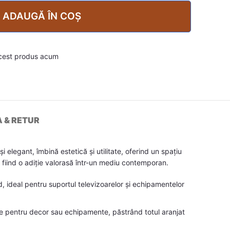
ADAUGĂ ÎN COȘ
cest produs acum
A & RETUR
 elegant, îmbină estetică și utilitate, oferind un spațiu
, fiind o adiție valorasă într-un mediu contemporan.
d, ideal pentru suportul televizoarelor și echipamentelor
cte pentru decor sau echipamente, păstrând totul aranjat