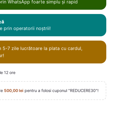
rin WhatsApp foarte simplu și rapid
că
 prin operatorii noștrii!
5-7 zile lucrătoare la plata cu cardul,
r!
le 12 ore
de
500,00
lei
pentru a folosi cuponul "REDUCERE30"!