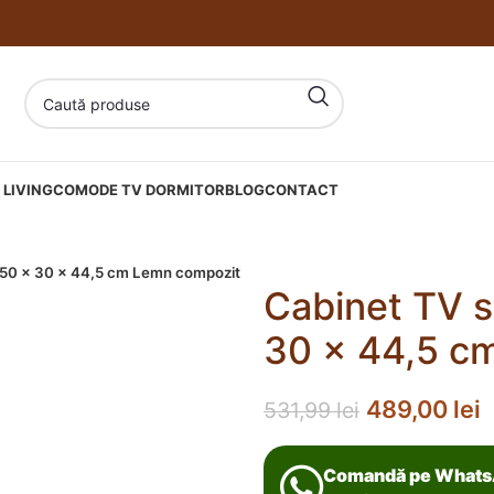
LIVING
COMODE TV DORMITOR
BLOG
CONTACT
 150 x 30 x 44,5 cm Lemn compozit
Cabinet TV st
30 x 44,5 c
489,00
lei
531,99
lei
Comandă pe What