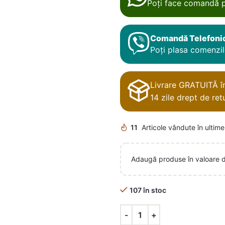
Poți face comandă p
Comandă Telefoni
Poți plasa comenzile
Livrare GRATUITĂ în 
14 zile drept de retu
11
Articole vândute în ultime
Adaugă produse în valoare 
107 în stoc