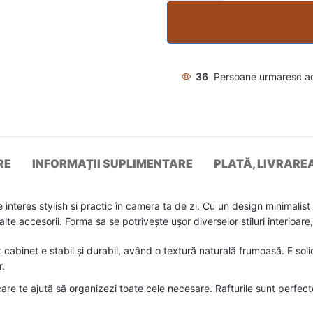
36
Persoane urmaresc a
RE
INFORMAȚII SUPLIMENTARE
PLATĂ, LIVRARE
teres stylish și practic în camera ta de zi. Cu un design minimalist și
te accesorii. Forma sa se potrivește ușor diverselor stiluri interioare
cabinet e stabil și durabil, având o textură naturală frumoasă. E soli
r.
care te ajută să organizezi toate cele necesare. Rafturile sunt perfe