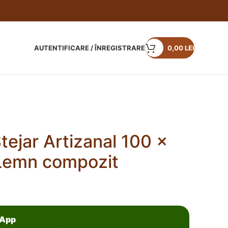
AUTENTIFICARE / ÎNREGISTRARE
0,00
LEI
tejar Artizanal 100 x
Lemn compozit
sApp