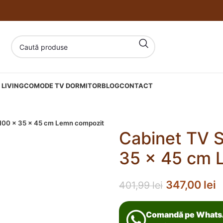
LIVING
COMODE TV DORMITOR
BLOG
CONTACT
l 100 x 35 x 45 cm Lemn compozit
Cabinet TV S
35 x 45 cm 
347,00
lei
401,99
lei
Comandă pe What