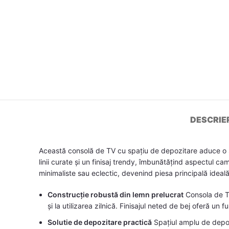
DESCRIE
Această consolă de TV cu spațiu de depozitare aduce o so
linii curate și un finisaj trendy, îmbunătățind aspectul ca
minimaliste sau eclectic, devenind piesa principală idea
Construcție robustă din lemn prelucrat
Consola de TV
și la utilizarea zilnică. Finisajul neted de bej oferă un 
Solutie de depozitare practică
Spațiul amplu de depozi