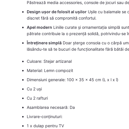
Păstrează media accessories, console de jocuri sau dec
Design ușor de folosit al ușilor
Ușile cu balamale se d
discret fără să compromită confortul.
Apel modern
Liniile curate și ornamentația simplă sunt
pătrate contribuie la o prezență solidă, potrivindu-se î
Întreținere simplă
Doar șterge consola cu o cârpă umed
lăsându-te să te bucuri de funcționalitate fără bătăi d
Culoare: Stejar artizanal
Material: Lemn compozit
Dimensiuni generale: 100 x 35 x 45 cm (L x l x î)
Cu 2 uși
Cu 2 rafturi
Asamblarea necesară: Da
Livrare-conținuturi:
1 x dulap pentru TV