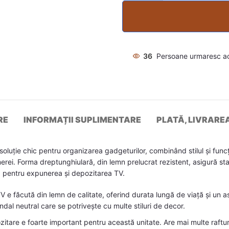
36
Persoane urmaresc a
RE
INFORMAȚII SUPLIMENTARE
PLATĂ, LIVRARE
luție chic pentru organizarea gadgeturilor, combinând stilul și func
merei. Forma dreptunghiulară, din lemn prelucrat rezistent, asigură sta
lă pentru expunerea și depozitarea TV.
 e făcută din lemn de calitate, oferind durata lungă de viață și un 
fundal neutral care se potrivește cu multe stiluri de decor.
tare e foarte important pentru această unitate. Are mai multe raftur