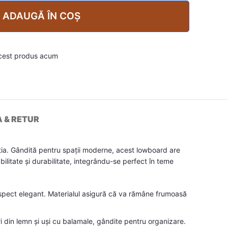
ADAUGĂ ÎN COȘ
cest produs acum
A & RETUR
ția. Gândită pentru spații moderne, acest lowboard are
bilitate și durabilitate, integrându-se perfect în teme
aspect elegant. Materialul asigură că va rămâne frumoasă
i din lemn și uși cu balamale, gândite pentru organizare.