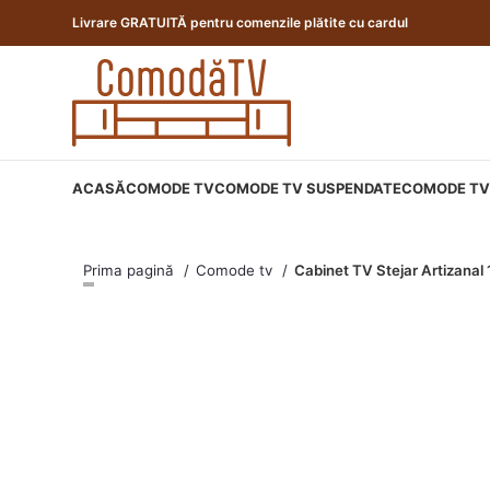
Livrare GRATUITĂ pentru comenzile plătite cu cardul
ACASĂ
COMODE TV
COMODE TV SUSPENDATE
COMODE TV 
Prima pagină
Comode tv
Cabinet TV Stejar Artizana