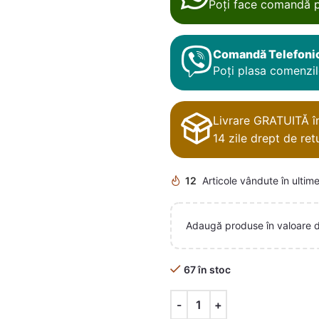
Poți face comandă p
Comandă Telefoni
Poți plasa comenzile
Livrare GRATUITĂ în 
14 zile drept de retu
12
Articole vândute în ultime
Adaugă produse în valoare 
67 în stoc