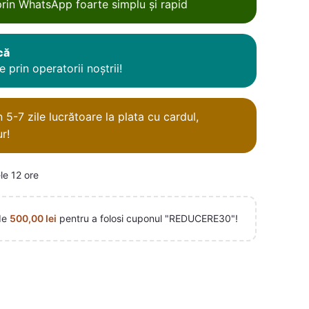
rin WhatsApp foarte simplu și rapid
că
 prin operatorii noștrii!
5-7 zile lucrătoare la plata cu cardul,
r!
le 12 ore
de
500,00
lei
pentru a folosi cuponul "REDUCERE30"!