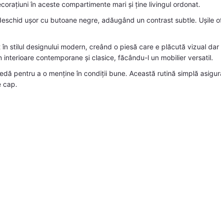
orațiuni în aceste compartimente mari și ține livingul ordonat.
eschid ușor cu butoane negre, adăugând un contrast subtle. Ușile ofe
 în stilul designului modern, creând o piesă care e plăcută vizual dar
n interioare contemporane și clasice, făcându-l un mobilier versatil.
ă pentru a o menține în condiții bune. Această rutină simplă asigură
e cap.