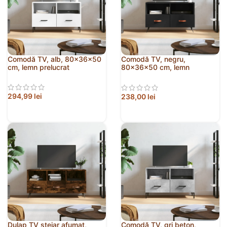
Comodă TV, alb, 80x36x50
Comodă TV, negru,
cm, lemn prelucrat
80x36x50 cm, lemn
prelucrat
294,99
lei
238,00
lei
Dulap TV stejar afumat,
Comodă TV, gri beton,