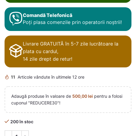
Comandă Telefonică
Poți plasa comenzile prin operatorii noștrii!
Livrare GRATUITĂ în 5-7 zile lucrătoare la
plata cu cardul,
14 zile drept de retur!
11
Articole vândute în ultimele 12 ore
Adaugă produse în valoare de
500,00
lei
pentru a folosi
cuponul "REDUCERE30"!
200 în stoc