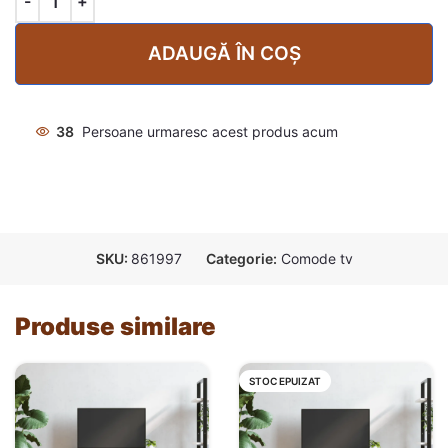
ADAUGĂ ÎN COȘ
38
Persoane urmaresc acest produs acum
SKU:
861997
Categorie:
Comode tv
Produse similare
STOC EPUIZAT