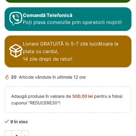
Comandă Telefonică
Poți plasa comenzile prin operatorii noștrii!
Livrare GRATUITĂ în 5-7 zile lucrătoare la
plata cu cardul,
14 zile drept de retur!
20
Articole vândute în ultimele 12 ore
Adaugă produse în valoare de
500,00
lei
pentru a folosi
cuponul "REDUCERE30"!
9 în stoc