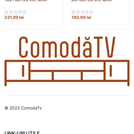
prelucrat
compozit
231,99
lei
180,99
lei
© 2023 ComodaTv
LINK-URI UTILE