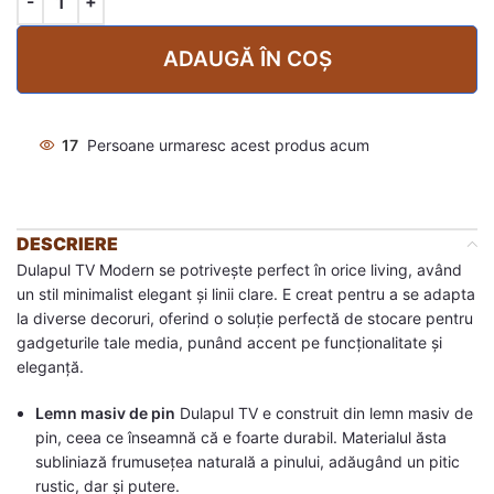
ADAUGĂ ÎN COȘ
17
Persoane urmaresc acest produs acum
DESCRIERE
Dulapul TV Modern se potrivește perfect în orice living, având
un stil minimalist elegant și linii clare. E creat pentru a se adapta
la diverse decoruri, oferind o soluție perfectă de stocare pentru
gadgeturile tale media, punând accent pe funcționalitate și
eleganță.
Lemn masiv de pin
Dulapul TV e construit din lemn masiv de
pin, ceea ce înseamnă că e foarte durabil. Materialul ăsta
subliniază frumusețea naturală a pinului, adăugând un pitic
rustic, dar și putere.