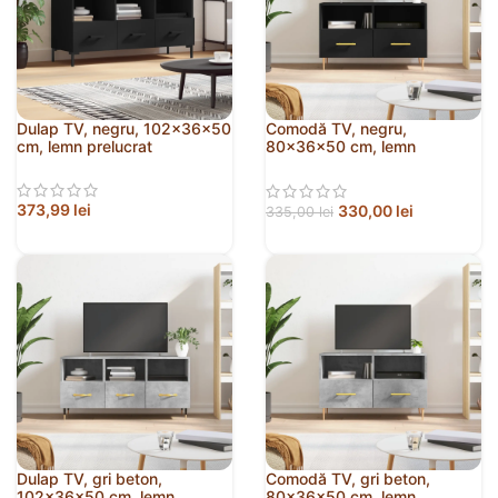
Dulap TV, negru, 102x36x50
Comodă TV, negru,
cm, lemn prelucrat
80x36x50 cm, lemn
prelucrat
373,99
lei
330,00
lei
335,00
lei
Dulap TV, gri beton,
Comodă TV, gri beton,
102x36x50 cm, lemn
80x36x50 cm, lemn