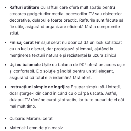
Rafturi utilitare
Cu rafturi care oferă mult spațiu pentru
stocarea gadgeturilor media, accesoriilor TV sau obiectelor
decorative, dulapul e foarte practic. Rafturile sunt făcute să
fie utile, asigurând organizare eficientă fără a compromite
stilul.
Finisaj cerat
Finisajul cerat nu doar că dă un look sofisticat
cu un luciu discret, dar protejează și lemnul, ajutând la
menținerea texturii naturale și rezistenței la uzura zilnică.
Uși cu balamale
Ușile cu balama de 90° oferă un acces ușor
și confortabil. E o soluție gândită pentru un stil elegant,
asigurând că totul e la îndemână fără efort.
Instrucțiuni simple de îngrijire
E super simplu să-l întreții,
doar șterge-l din când în când cu o cârpă uscată. Astfel,
dulapul TV rămâne curat și atractiv, iar tu te bucuri de el cât
mai mult timp.
Culoare: Maroniu cerat
Material: Lemn de pin masiv