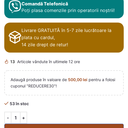
Comandă Telefonică
Poți plasa comenzile prin operatorii noștrii!
Livrare GRATUITĂ în 5-7 zile lucrătoare la
plata cu cardul,
14 zile drept de retur!
13
Articole vândute în ultimele 12 ore
Adaugă produse în valoare de
500,00
lei
pentru a folosi
cuponul "REDUCERE30"!
53 în stoc