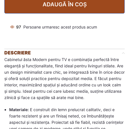
ADAUGĂ ÎN COȘ
97
Persoane urmaresc acest produs acum
DESCRIERE
Cabinetul ăsta Modern pentru TV e combinația perfectă între
eleganță și funcționalitate, fiind ideal pentru livinguri stilate. Are
un design minimalist care chic, se integrează bine în orice decor
și oferă soluții practice pentru depozitat media. E făcut pentru
interior, maximizând spațiul și aducând ordine cu un look calm
și simplu. Ideal pentru cei care iubesc media, susține utilizarea
zilnică și face ca spațiile să arate mai bine.
Materiale:
E construit din lemn prelucrat calitativ, deci e
foarte rezistent și are un finisaj neted, ce îmbunătățește
aspectul și rezistența. Proiectat să fie fiabil, rezistă cerințelor
unei camere de zi moderne, unde stilul și funcția se