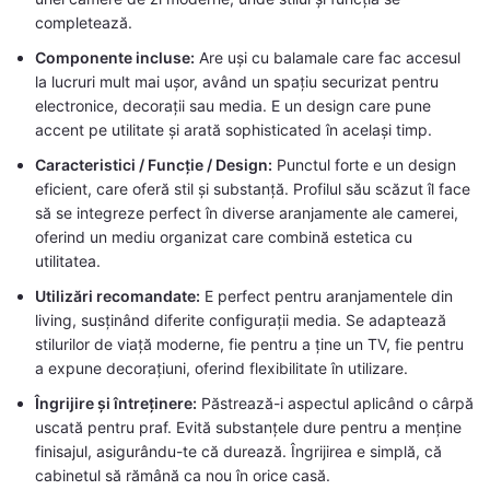
completează.
Componente incluse:
Are uși cu balamale care fac accesul
la lucruri mult mai ușor, având un spațiu securizat pentru
electronice, decorații sau media. E un design care pune
accent pe utilitate și arată sophisticated în același timp.
Caracteristici / Funcție / Design:
Punctul forte e un design
eficient, care oferă stil și substanță. Profilul său scăzut îl face
să se integreze perfect în diverse aranjamente ale camerei,
oferind un mediu organizat care combină estetica cu
utilitatea.
Utilizări recomandate:
E perfect pentru aranjamentele din
living, susținând diferite configurații media. Se adaptează
stilurilor de viață moderne, fie pentru a ține un TV, fie pentru
a expune decorațiuni, oferind flexibilitate în utilizare.
Îngrijire și întreținere:
Păstrează-i aspectul aplicând o cârpă
uscată pentru praf. Evită substanțele dure pentru a menține
finisajul, asigurându-te că durează. Îngrijirea e simplă, că
cabinetul să rămână ca nou în orice casă.