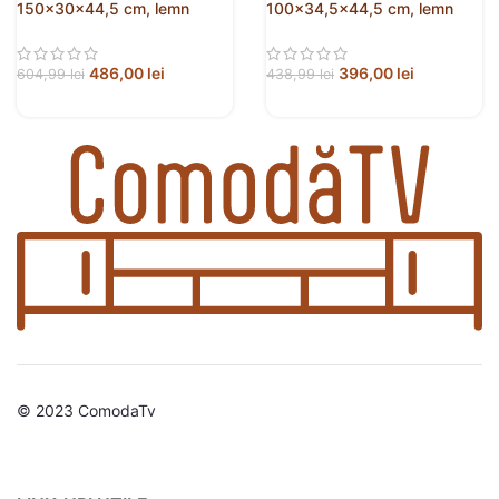
150x30x44,5 cm, lemn
100×34,5×44,5 cm, lemn
prelucrat
prelucrat
486,00
lei
396,00
lei
604,99
lei
438,99
lei
© 2023 ComodaTv