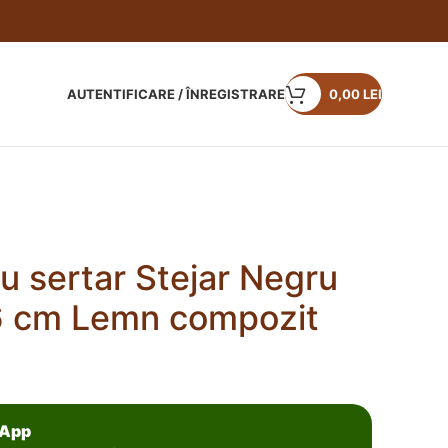
AUTENTIFICARE / ÎNREGISTRARE
0,00
LEI
u sertar Stejar Negru
6 cm Lemn compozit
sApp