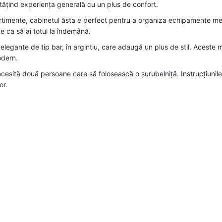
ățind experiența generală cu un plus de confort.
imente, cabinetul ăsta e perfect pentru a organiza echipamente media
te ca să ai totul la îndemână.
legante de tip bar, în argintiu, care adaugă un plus de stil. Aceste 
odern.
sită două persoane care să folosească o șurubelniță. Instrucțiunile s
or.