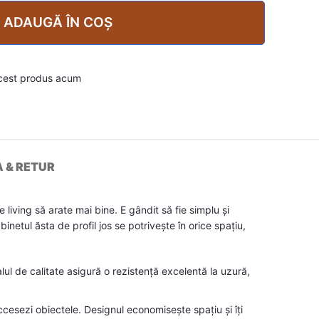
ADAUGĂ ÎN COȘ
cest produs acum
A & RETUR
living să arate mai bine. E gândit să fie simplu și
inetul ăsta de profil jos se potrivește în orice spațiu,
lul de calitate asigură o rezistență excelentă la uzură,
esezi obiectele. Designul economisește spațiu și îți