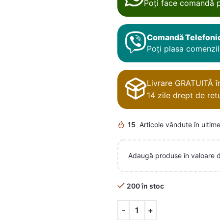
Poți face comandă p
Comandă Telefoni
Poți plasa comenzile
Livrare GRATUITĂ în 
14 zile drept de retu
15
Articole vândute în ultime
Adaugă produse în valoare 
200 în stoc