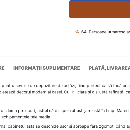
64
Persoane urmaresc a
RE
INFORMAȚII SUPLIMENTARE
PLATĂ, LIVRARE
entru nevoile de depozitare de astăzi, fiind perfect ca să facă orice 
ează decorul modern al casei. Cu linii clare și o siluetă rafinată, cab
in lemn prelucrat, astfel că e super robust și rezistă în timp. Materia
 echipamentele tale media.
nă, cabinetul ăsta se deschide ușor și aproape fără zgomot, când acc