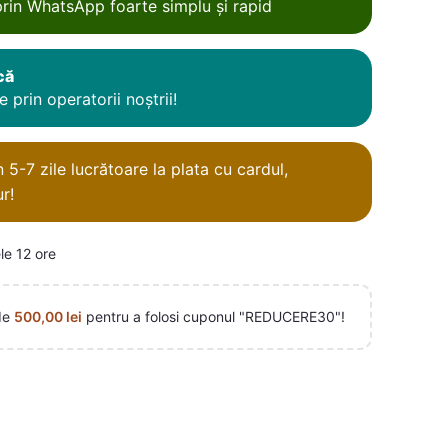
rin WhatsApp foarte simplu și rapid
că
 prin operatorii noștrii!
5-7 zile lucrătoare la plata cu cardul,
r!
le 12 ore
de
500,00
lei
pentru a folosi cuponul "REDUCERE30"!