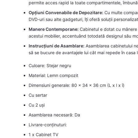
permite acces rapid la toate compartimentele, îmbunăt
Opțiuni Convenabile de Depozitare:
Cu multe compart
DVD-uri sau alte gadgeturi, îți oferă soluții personaliza
Manere Contemporane:
Cabinetul e dotat cu mânere e
acestui mobilier, accentuând totodată designul său m
Instrucțiuni de Asamblare:
Asamblarea cabinetului nece
să se bucure de avantajele lui cât mai repede în casa l
Culoare: Stejar negru
Material: Lemn compozit
Dimensiuni generale: 80 x 34 x 36 cm (L x l x î)
Cu sertar
Cu 2 uși
Asamblarea necesară: Da
Livrare-conținuturi:
1 x Cabinet TV