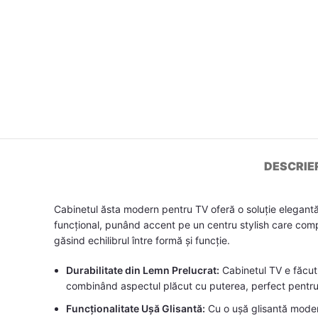
DESCRIE
Cabinetul ăsta modern pentru TV oferă o soluție elegantă p
funcțional, punând accent pe un centru stylish care complet
găsind echilibrul între formă și funcție.
Durabilitate din Lemn Prelucrat:
Cabinetul TV e făcut d
combinând aspectul plăcut cu puterea, perfect pentru
Funcționalitate Ușă Glisantă:
Cu o ușă glisantă moder