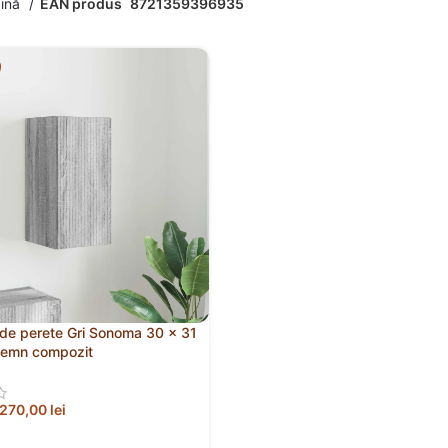
gină
EAN produs
8721359396935
de perete Gri Sonoma 30 x 31
Lemn compozit
270,00
lei
 ÎN COȘ