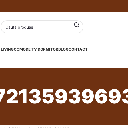
LIVING
COMODE TV DORMITOR
BLOG
CONTACT
7213593969