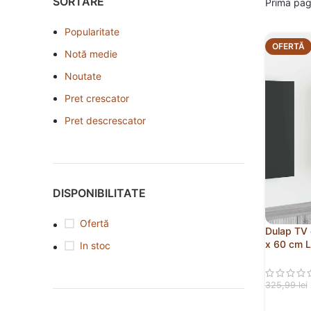
SORTARE
Prima pa
Popularitate
OFERTĂ
Notă medie
Noutate
Pret crescator
Pret descrescator
DISPONIBILITATE
Ofertă
Dulap TV 
x 60 cm 
In stoc
325,99
lei
ADAUGĂ