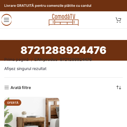
Livrare GRATUITĂ pentru comenzile plătite cu cardul
8721288924476
Prima pagină
EAN produs
8721288924476
Afișez singurul rezultat
Arată filtre
OFERTĂ