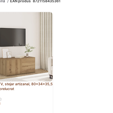
gină
EAN produs
8721158435361
, stejar artizanal, 80x34x35,5
prelucrat
i
 ÎN COȘ