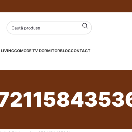
LIVING
COMODE TV DORMITOR
BLOG
CONTACT
7211584353