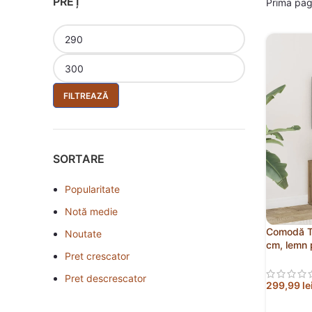
PREȚ
Prima pa
FILTREAZĂ
SORTARE
Popularitate
Notă medie
Comodă TV
Noutate
cm, lemn 
Pret crescator
Pret descrescator
299,99
le
ADAUGĂ