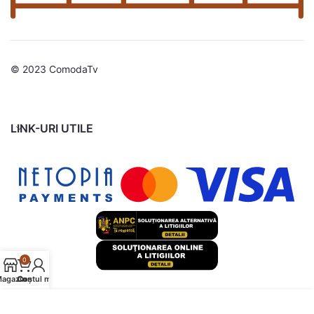
© 2023 ComodaTv
LINK-URI UTILE
0
agazin
Contul meu
Coș
Folosim cookie-uri pentru a îmbunătăți experiența dvs. pe