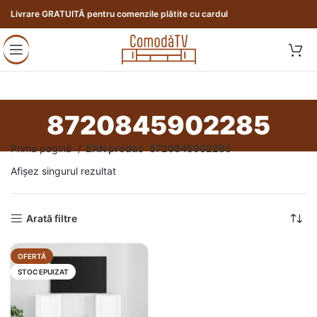
Livrare GRATUITĂ pentru comenzile plătite cu cardul
8720845902285
Prima pagină
EAN produs
8720845902285
Afișez singurul rezultat
Arată filtre
OFERTĂ
STOC EPUIZAT