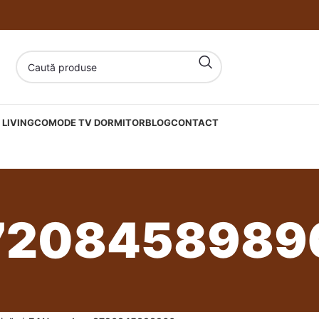
LIVING
COMODE TV DORMITOR
BLOG
CONTACT
7208458989