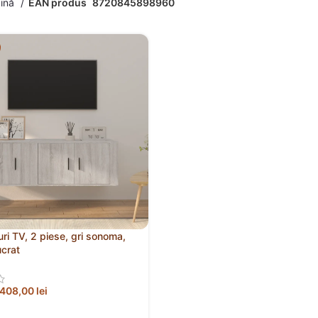
gină
EAN produs
8720845898960
ri TV, 2 piese, gri sonoma,
ucrat
408,00
lei
 ÎN COȘ