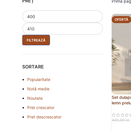
PREȚ
Prima pa
OFERTĂ
FILTREAZĂ
SORTARE
Popularitate
Notă medie
Set dulapu
Noutate
lemn prel
Pret crescator
Pret descrescator
409,99
lei
ADAUGĂ