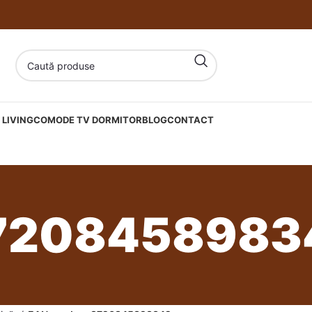
LIVING
COMODE TV DORMITOR
BLOG
CONTACT
7208458983