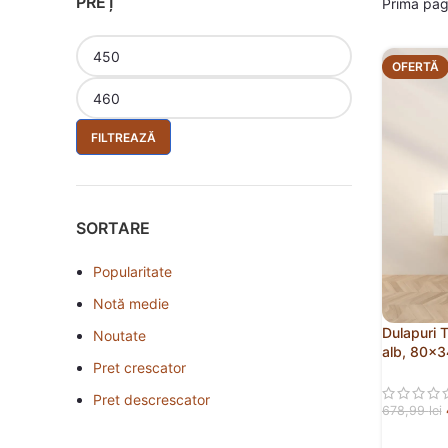
PREȚ
Prima pa
OFERTĂ
FILTREAZĂ
SORTARE
Popularitate
Notă medie
Dulapuri 
Noutate
alb, 80×
Pret crescator
Pret descrescator
678,99
lei
ADAUGĂ