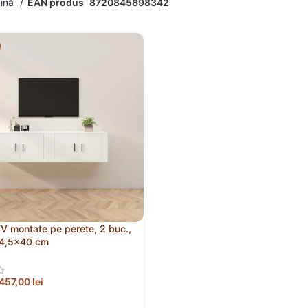
gină
EAN produs
8720845898342
TV montate pe perete, 2 buc.,
34,5×40 cm
457,00
lei
 ÎN COȘ