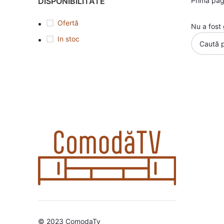
DISPONIBILITATE
Prima pa
Ofertă
Nu a fost 
In stoc
© 2023 ComodaTv