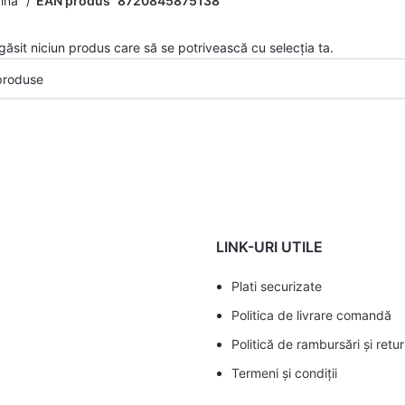
gină
EAN produs
8720845875138
găsit niciun produs care să se potrivească cu selecția ta.
LINK-URI UTILE
Plati securizate
Politica de livrare comandă
Politică de rambursări și retur
Termeni și condiții