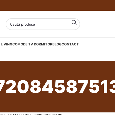
LIVING
COMODE TV DORMITOR
BLOG
CONTACT
7208458751