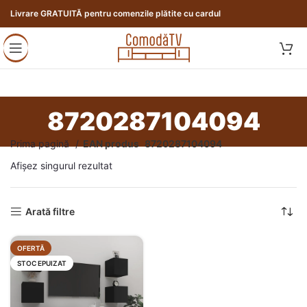
Livrare GRATUITĂ pentru comenzile plătite cu cardul
8720287104094
Prima pagină
EAN produs
8720287104094
Afișez singurul rezultat
Arată filtre
OFERTĂ
STOC EPUIZAT