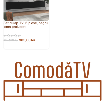
Set dulap TV, 6 piese, negru,
lemn prelucrat
983,00
lei
1157,99
lei